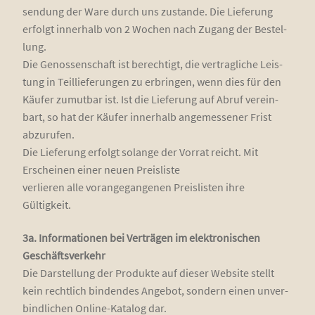
sen­dung der Ware durch uns zustan­de. Die Lie­fe­rung
erfolgt inner­halb von 2 Wochen nach Zugang der Bestel­
lung.
Die Genos­sen­schaft ist berech­tigt, die ver­trag­li­che Leis­
tung in Teil­lie­fe­run­gen zu erbrin­gen, wenn dies für den
Käu­fer zumut­bar ist. Ist die Lie­fe­rung auf Abruf ver­ein­
bart, so hat der Käu­fer inner­halb ange­mes­se­ner Frist
abzu­ru­fen.
Die Lie­fe­rung erfolgt solan­ge der Vor­rat reicht. Mit
Erschei­nen einer neu­en Preis­lis­te
ver­lie­ren alle vor­an­ge­gan­ge­nen Preis­lis­ten ihre
Gültigkeit.
3a. Infor­ma­tio­nen bei Ver­trä­gen im elek­tro­ni­schen
Geschäfts­ver­kehr
Die Dar­stel­lung der Pro­duk­te auf die­ser Web­site stellt
kein recht­lich bin­den­des Ange­bot, son­dern einen unver­
bind­li­chen Online-Kata­log dar.