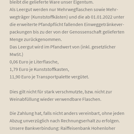
bleibt die gelie­fer­te Ware unser Eigen­tum.
Als Leer­gut wer­den nur Mehr­weg­fla­schen sowie Mehr­
weg­trä­ger (Kunst­stoff­käs­ten) und die ab 01.01.2022 unter
die erwei­ter­te Pfand­pflicht fal­len­den Ein­weg­ge­trän­ke­ver­
pa­ckun­gen bis zu der von der Genos­sen­schaft gelie­fer­ten
Men­ge zurück­ge­nom­men.
Das Leer­gut wird im Pfand­wert von (inkl. gesetz­li­cher
MwSt.)
0,06 Euro je Liter­fla­sche,
1,79 Euro je Kunst­stoff­kas­ten,
11,90 Euro je Trans­port­pa­let­te ver­gü­tet.
Dies gilt nicht für stark ver­schmutz­te, bzw. nicht zur
Wein­ab­fül­lung wie­der ver­wend­ba­re Flaschen.
Die Zah­lung hat, falls nicht anders ver­ein­bart, ohne jeden
Abzug unver­züg­lich nach Rech­nungs­er­halt zu erfol­gen.
Unse­re Bank­ver­bin­dung: Raiff­ei­sen­bank Hohen­lo­her