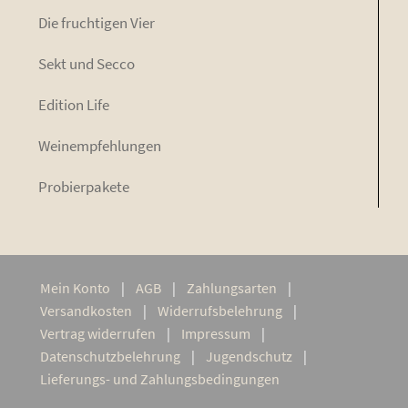
Die fruch­ti­gen Vier
Sekt und Secco
Edi­ti­on Life
Wein­emp­feh­lun­gen
Pro­bier­pa­ke­te
Mein Kon­to
AGB
Zah­lungs­ar­ten
Ver­sand­kos­ten
Wider­rufs­be­leh­rung
Ver­trag widerrufen
Impres­sum
Daten­schutz­be­leh­rung
Jugend­schutz
Lie­­fe­rungs- und Zahlungsbedingungen