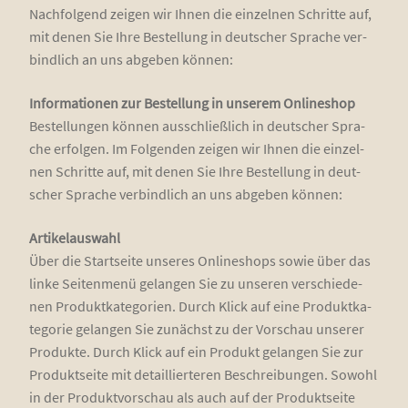
Nach­fol­gend zei­gen wir Ihnen die ein­zel­nen Schrit­te auf,
mit denen Sie Ihre Bestel­lung in deut­scher Spra­che ver­
bind­lich an uns abge­ben können:
Infor­ma­tio­nen zur Bestel­lung in unse­rem Online­shop
Bestel­lun­gen kön­nen aus­schließ­lich in deut­scher Spra­
che erfol­gen. Im Fol­gen­den zei­gen wir Ihnen die ein­zel­
nen Schrit­te auf, mit denen Sie Ihre Bestel­lung in deut­
scher Spra­che ver­bind­lich an uns abge­ben können:
Arti­kel­aus­wahl
Über die Start­sei­te unse­res Online­shops sowie über das
lin­ke Sei­ten­me­nü gelan­gen Sie zu unse­ren ver­schie­de­
nen Pro­dukt­ka­te­go­rien. Durch Klick auf eine Pro­dukt­ka­
te­go­rie gelan­gen Sie zunächst zu der Vor­schau unse­rer
Pro­duk­te. Durch Klick auf ein Pro­dukt gelan­gen Sie zur
Pro­dukt­sei­te mit detail­lier­te­ren Beschrei­bun­gen. Sowohl
in der Pro­dukt­vor­schau als auch auf der Pro­dukt­sei­te