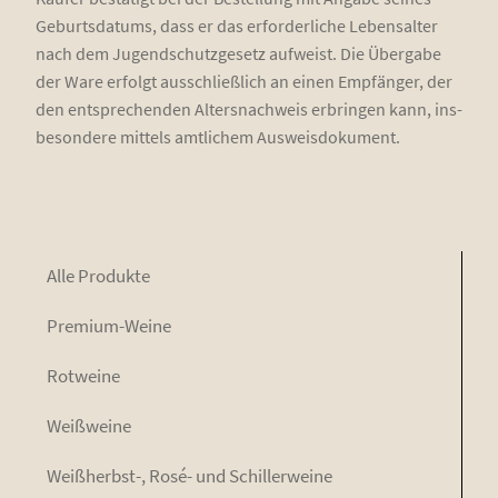
Geburts­da­tums, dass er das erfor­der­li­che Lebens­al­ter
nach dem Jugend­schutz­ge­setz auf­weist. Die Über­ga­be
der Ware erfolgt aus­schließ­lich an einen Emp­fän­ger, der
den ent­spre­chen­den Alters­nach­weis erbrin­gen kann, ins­
be­son­de­re mit­tels amt­li­chem Ausweisdokument.
Alle Pro­duk­te
Pre­mi­um-Wei­ne
Rot­wei­ne
Weiß­wei­ne
Weiß­herbst-, Rosé- und Schillerweine