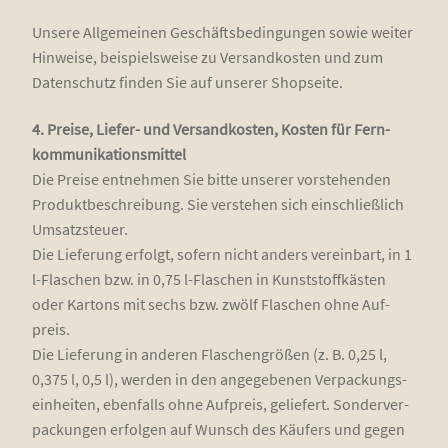
Unse­re All­ge­mei­nen Geschäfts­be­din­gun­gen sowie wei­ter
Hin­wei­se, bei­spiels­wei­se zu Ver­sand­kos­ten und zum
Daten­schutz fin­den Sie auf unse­rer Shopseite.
4. Prei­se, Lie­fer- und Ver­sand­kos­ten, Kos­ten für Fern­
kom­mu­ni­ka­ti­ons­mit­tel
Die Prei­se ent­neh­men Sie bit­te unse­rer vor­ste­hen­den
Pro­dukt­be­schrei­bung. Sie ver­ste­hen sich ein­schließ­lich
Umsatz­steu­er.
Die Lie­fe­rung erfolgt, sofern nicht anders ver­ein­bart, in 1
l-Fla­schen bzw. in 0,75 l-Fla­schen in Kunst­stoff­käs­ten
oder Kar­tons mit sechs bzw. zwölf Fla­schen ohne Auf­
preis.
Die Lie­fe­rung in ande­ren Fla­schen­grö­ßen (z. B. 0,25 l,
0,375 l, 0,5 l), wer­den in den ange­ge­be­nen Ver­pa­ckungs­
ein­hei­ten, eben­falls ohne Auf­preis, gelie­fert. Son­der­ver­
pa­ckun­gen erfol­gen auf Wunsch des Käu­fers und gegen