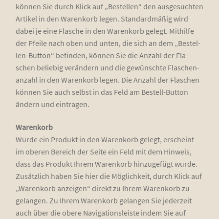
kön­nen Sie durch Klick auf „Bestel­len“ den aus­ge­such­ten
Arti­kel in den Waren­korb legen. Stan­dard­mä­ßig wird
dabei je eine Fla­sche in den Waren­korb gelegt. Mit­hil­fe
der Pfei­le nach oben und unten, die sich an dem „Bestel­
len-But­ton“ befin­den, kön­nen Sie die Anzahl der Fla­
schen belie­big ver­än­dern und die gewünsch­te Fla­schen­
an­zahl in den Waren­korb legen. Die Anzahl der Fla­schen
kön­nen Sie auch selbst in das Feld am Bestell-But­ton
ändern und eintragen.
Waren­korb
Wur­de ein Pro­dukt in den Waren­korb gelegt, erscheint
im obe­ren Bereich der Sei­te ein Feld mit dem Hin­weis,
dass das Pro­dukt Ihrem Waren­korb hin­zu­ge­fügt wur­de.
Zusätz­lich haben Sie hier die Mög­lich­keit, durch Klick auf
„Waren­korb anzei­gen“ direkt zu Ihrem Waren­korb zu
gelan­gen. Zu Ihrem Waren­korb gelan­gen Sie jeder­zeit
auch über die obe­re Navi­ga­ti­ons­leis­te indem Sie auf