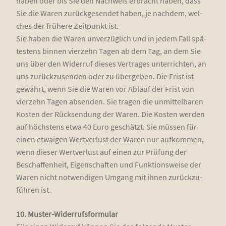
haben oder bis Sie den Nach­weis erbracht haben, dass
Sie die Waren zurück­ge­sen­det haben, je nach­dem, wel­
ches der frü­he­re Zeit­punkt ist.
Sie haben die Waren unver­züg­lich und in jedem Fall spä­
tes­tens bin­nen vier­zehn Tagen ab dem Tag, an dem Sie
uns über den Wider­ruf die­ses Ver­tra­ges unter­rich­ten, an
uns zurück­zu­sen­den oder zu über­ge­ben. Die Frist ist
gewahrt, wenn Sie die Waren vor Ablauf der Frist von
vier­zehn Tagen absen­den. Sie tra­gen die unmit­tel­ba­ren
Kos­ten der Rück­sen­dung der Waren. Die Kos­ten wer­den
auf höchs­tens etwa 40 Euro geschätzt. Sie müs­sen für
einen etwa­igen Wert­ver­lust der Waren nur auf­kom­men,
wenn die­ser Wert­ver­lust auf einen zur Prü­fung der
Beschaf­fen­heit, Eigen­schaf­ten und Funk­ti­ons­wei­se der
Waren nicht not­wen­di­gen Umgang mit ihnen zurück­zu­
füh­ren ist.
10. Mus­ter-Wider­rufs­for­mu­lar