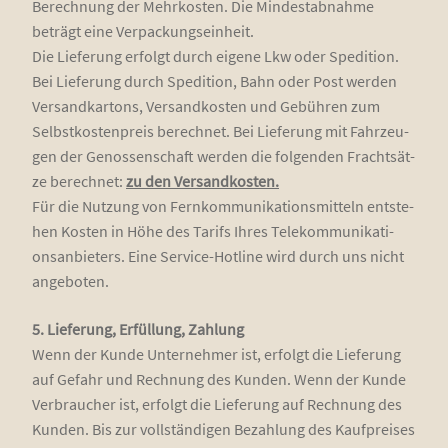
Berech­nung der Mehr­kos­ten. Die Min­dest­ab­nah­me
beträgt eine Ver­pa­ckungs­ein­heit.
Die Lie­fe­rung erfolgt durch eige­ne Lkw oder Spe­di­ti­on.
Bei Lie­fe­rung durch Spe­di­ti­on, Bahn oder Post wer­den
Ver­sand­kar­tons, Ver­sand­kos­ten und Gebüh­ren zum
Selbst­kos­ten­preis berech­net. Bei Lie­fe­rung mit Fahr­zeu­
gen der Genos­sen­schaft wer­den die fol­gen­den Fracht­sät­
ze berech­net:
zu den Ver­sand­kos­ten.
Für die Nut­zung von Fern­kom­mu­ni­ka­ti­ons­mit­teln ent­ste­
hen Kos­ten in Höhe des Tarifs Ihres Tele­kom­mu­ni­ka­ti­
ons­an­bie­ters. Eine Ser­vice-Hot­line wird durch uns nicht
angeboten.
5. Lie­fe­rung, Erfül­lung, Zah­lung
Wenn der Kun­de Unter­neh­mer ist, erfolgt die Lie­fe­rung
auf Gefahr und Rech­nung des Kun­den. Wenn der Kun­de
Ver­brau­cher ist, erfolgt die Lie­fe­rung auf Rech­nung des
Kun­den. Bis zur voll­stän­di­gen Bezah­lung des Kauf­prei­ses