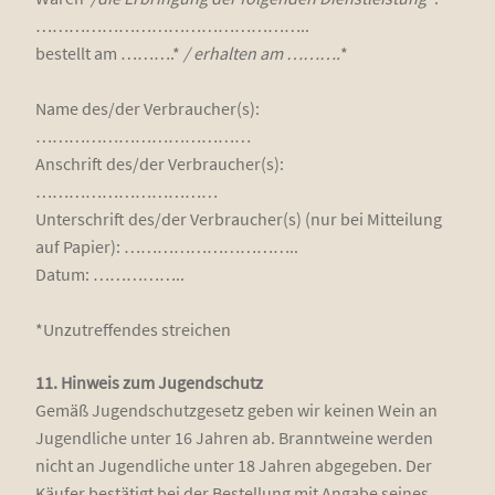
…………………………………………..
bestellt am ……….*
/ erhal­ten am ……….
*
Name des/der Verbraucher(s):
…………………………………
Anschrift des/der Verbraucher(s):
……………………………
Unter­schrift des/der Verbraucher(s) (nur bei Mit­tei­lung
auf Papier): …………………………..
Datum: ……………..
*Unzu­tref­fen­des streichen
11. Hin­weis zum Jugend­schutz
Gemäß Jugend­schutz­ge­setz geben wir kei­nen Wein an
Jugend­li­che unter 16 Jah­ren ab. Brannt­wei­ne wer­den
nicht an Jugend­li­che unter 18 Jah­ren abge­ge­ben. Der
Käu­fer bestä­tigt bei der Bestel­lung mit Anga­be sei­nes