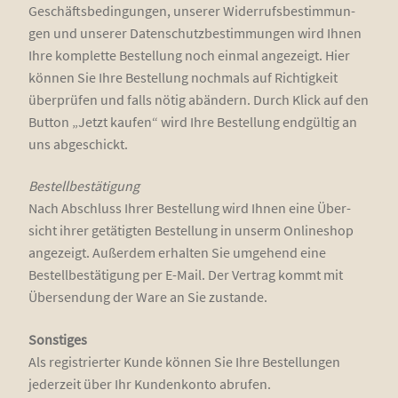
Geschäfts­be­din­gun­gen, unse­rer Wider­rufs­be­stim­mun­
gen und unse­rer Daten­schutz­be­stim­mun­gen wird Ihnen
Ihre kom­plet­te Bestel­lung noch ein­mal ange­zeigt. Hier
kön­nen Sie Ihre Bestel­lung noch­mals auf Rich­tig­keit
über­prü­fen und falls nötig abän­dern. Durch Klick auf den
But­ton „Jetzt kau­fen“ wird Ihre Bestel­lung end­gül­tig an
uns abgeschickt.
Bestell­be­stä­ti­gung
Nach Abschluss Ihrer Bestel­lung wird Ihnen eine Über­
sicht ihrer getä­tig­ten Bestel­lung in unserm Online­shop
ange­zeigt. Außer­dem erhal­ten Sie umge­hend eine
Bestell­be­stä­ti­gung per E-Mail. Der Ver­trag kommt mit
Über­sen­dung der Ware an Sie zustande.
Sons­ti­ges
Als regis­trier­ter Kun­de kön­nen Sie Ihre Bestel­lun­gen
jeder­zeit über Ihr Kun­den­kon­to abrufen.