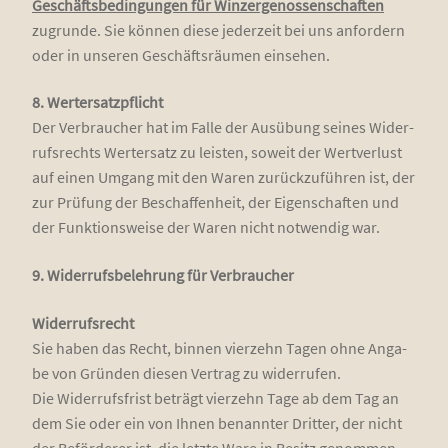
Geschäfts­be­din­gun­gen für Win­zer­ge­nos­sen­schaf­ten
zugrun­de. Sie kön­nen die­se jeder­zeit bei uns anfor­dern
oder in unse­ren Geschäfts­räu­men einsehen.
8. Wer­ter­satz­pflicht
Der Ver­brau­cher hat im Fal­le der Aus­übung sei­nes Wider­
rufs­rechts Wer­ter­satz zu leis­ten, soweit der Wert­ver­lust
auf einen Umgang mit den Waren zurück­zu­füh­ren ist, der
zur Prü­fung der Beschaf­fen­heit, der Eigen­schaf­ten und
der Funk­ti­ons­wei­se der Waren nicht not­wen­dig war.
9. Wider­rufs­be­leh­rung für Verbraucher
Wider­rufs­recht
Sie haben das Recht, bin­nen vier­zehn Tagen ohne Anga­
be von Grün­den die­sen Ver­trag zu wider­ru­fen.
Die Wider­rufs­frist beträgt vier­zehn Tage ab dem Tag an
dem Sie oder ein von Ihnen benann­ter Drit­ter, der nicht
der Beför­de­rer ist, die letz­te Ware in Besitz genom­men