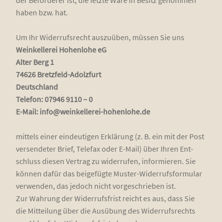
haben bzw. hat.
Um Ihr Wider­rufs­recht aus­zu­üben, müs­sen Sie uns
Wein­kel­le­rei Hohen­lo­he eG
Alter Berg 1
74626 Bretz­feld-Adolz­furt
Deutsch­land
Tele­fon: 07946 9110 – 0
E-Mail: info@weinkellerei-hohenlohe.de
mit­tels einer ein­deu­ti­gen Erklä­rung (z. B. ein mit der Post
ver­sen­de­ter Brief, Tele­fax oder E-Mail) über Ihren Ent­
schluss die­sen Ver­trag zu wider­ru­fen, infor­mie­ren. Sie
kön­nen dafür das bei­gefüg­te Mus­ter-Wider­rufs­for­mu­lar
ver­wen­den, das jedoch nicht vor­ge­schrie­ben ist.
Zur Wah­rung der Wider­rufs­frist reicht es aus, dass Sie
die Mit­tei­lung über die Aus­übung des Wider­rufs­rechts