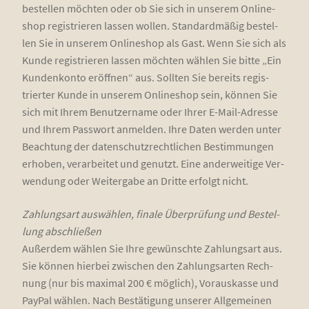
bestel­len möch­ten oder ob Sie sich in unse­rem Online­
shop regis­trie­ren las­sen wol­len. Stan­dard­mä­ßig bestel­
len Sie in unse­rem Online­shop als Gast. Wenn Sie sich als
Kun­de regis­trie­ren las­sen möch­ten wäh­len Sie bit­te „Ein
Kun­den­kon­to eröff­nen“ aus. Soll­ten Sie bereits regis­
trier­ter Kun­de in unse­rem Online­shop sein, kön­nen Sie
sich mit Ihrem Benut­zer­na­me oder Ihrer E-Mail-Adres­se
und Ihrem Pass­wort anmel­den. Ihre Daten wer­den unter
Beach­tung der daten­schutz­recht­li­chen Bestim­mun­gen
erho­ben, ver­ar­bei­tet und genutzt. Eine ander­wei­ti­ge Ver­
wen­dung oder Wei­ter­ga­be an Drit­te erfolgt nicht.
Zah­lungs­art aus­wäh­len, fina­le Über­prü­fung und Bestel­
lung abschlie­ßen
Außer­dem wäh­len Sie Ihre gewünsch­te Zah­lungs­art aus.
Sie kön­nen hier­bei zwi­schen den Zah­lungs­ar­ten Rech­
nung (nur bis maxi­mal 200 € mög­lich), Vor­aus­kas­se und
Pay­Pal wäh­len. Nach Bestä­ti­gung unse­rer All­ge­mei­nen