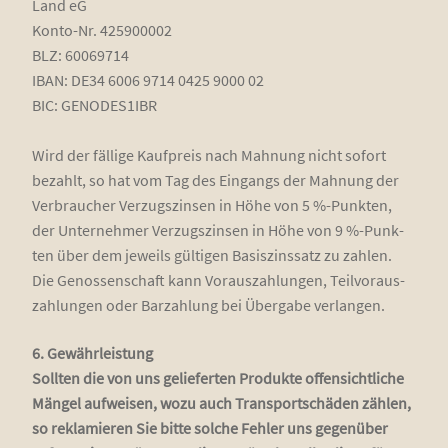
Land eG
Kon­to-Nr. 425900002
BLZ: 60069714
IBAN: DE34 6006 9714 0425 9000 02
BIC: GENODES1IBR
Wird der fäl­li­ge Kauf­preis nach Mah­nung nicht sofort
bezahlt, so hat vom Tag des Ein­gangs der Mah­nung der
Ver­brau­cher Ver­zugs­zin­sen in Höhe von 5 %-Punk­ten,
der Unter­neh­mer Ver­zugs­zin­sen in Höhe von 9 %-Punk­
ten über dem jeweils gül­ti­gen Basis­zins­satz zu zah­len.
Die Genos­sen­schaft kann Vor­aus­zah­lun­gen, Teil­vor­aus­
zah­lun­gen oder Bar­zah­lung bei Über­ga­be verlangen.
6. Gewähr­leis­tung
Soll­ten die von uns gelie­fer­ten Pro­duk­te offen­sicht­li­che
Män­gel auf­wei­sen, wozu auch Trans­port­schä­den zäh­len,
so rekla­mie­ren Sie bit­te sol­che Feh­ler uns gegen­über