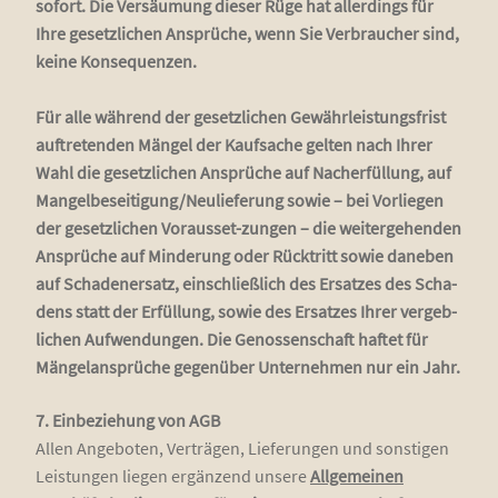
sofort. Die Ver­säu­mung die­ser Rüge hat aller­dings für
Ihre gesetz­li­chen Ansprü­che, wenn Sie Ver­brau­cher sind,
kei­ne Kon­se­quen­zen.
Für alle wäh­rend der gesetz­li­chen Gewähr­leis­tungs­frist
auf­tre­ten­den Män­gel der Kauf­sa­che gel­ten nach Ihrer
Wahl die gesetz­li­chen Ansprü­che auf Nach­er­fül­lung, auf
Mangelbeseitigung/Neulieferung sowie – bei Vor­lie­gen
der gesetz­li­chen Vor­aus­set-zun­gen – die wei­ter­ge­hen­den
Ansprü­che auf Min­de­rung oder Rück­tritt sowie dane­ben
auf Scha­den­er­satz, ein­schließ­lich des Ersat­zes des Scha­
dens statt der Erfül­lung, sowie des Ersat­zes Ihrer ver­geb­
li­chen Auf­wen­dun­gen. Die Genos­sen­schaft haf­tet für
Män­gel­an­sprü­che gegen­über Unter­neh­men nur ein Jahr.
7. Ein­be­zie­hung von AGB
Allen Ange­bo­ten, Ver­trä­gen, Lie­fe­run­gen und sons­ti­gen
Leis­tun­gen lie­gen ergän­zend unse­re
All­ge­mei­nen