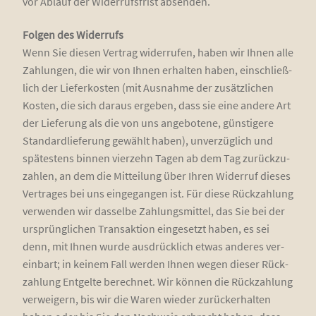
vor Ablauf der Wider­rufs­frist absenden.
Fol­gen des Wider­rufs
Wenn Sie die­sen Ver­trag wider­ru­fen, haben wir Ihnen alle
Zah­lun­gen, die wir von Ihnen erhal­ten haben, ein­schließ­
lich der Lie­fer­kos­ten (mit Aus­nah­me der zusätz­li­chen
Kos­ten, die sich dar­aus erge­ben, dass sie eine ande­re Art
der Lie­fe­rung als die von uns ange­bo­te­ne, güns­ti­ge­re
Stan­dard­lie­fe­rung gewählt haben), unver­züg­lich und
spä­tes­tens bin­nen vier­zehn Tagen ab dem Tag zurück­zu­
zah­len, an dem die Mit­tei­lung über Ihren Wider­ruf die­ses
Ver­tra­ges bei uns ein­ge­gan­gen ist. Für die­se Rück­zah­lung
ver­wen­den wir das­sel­be Zah­lungs­mit­tel, das Sie bei der
ursprüng­li­chen Trans­ak­ti­on ein­ge­setzt haben, es sei
denn, mit Ihnen wur­de aus­drück­lich etwas ande­res ver­
ein­bart; in kei­nem Fall wer­den Ihnen wegen die­ser Rück­
zah­lung Ent­gel­te berech­net. Wir kön­nen die Rück­zah­lung
ver­wei­gern, bis wir die Waren wie­der zurück­er­hal­ten