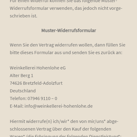
Für einen Wider­ruf kön­nen Sie das fol­gen­de Mus­ter-
Wider­rufs­for­mu­lar ver­wen­den, das jedoch nicht vor­ge­
schrie­ben ist.
Mus­ter-Wider­rufs­for­mu­lar
Wenn Sie den Ver­trag wider­ru­fen wol­len, dann fül­len Sie
bit­te die­ses For­mu­lar aus und sen­den Sie es zurück an:
Wein­kel­le­rei Hohen­lo­he eG
Alter Berg 1
74626 Bretz­feld-Adolz­furt
Deutsch­land
Tele­fon: 07946 9110 – 0
E-Mail: info@weinkellerei-hohenlohe.de
Hier­mit widerrufe(n) ich/wir* den von mir/uns* abge­
schlos­se­nen Ver­trag über den Kauf der fol­gen­den
Waren*
/die Erbrin­gung der fol­gen­den Dienst­leis­tung
*: