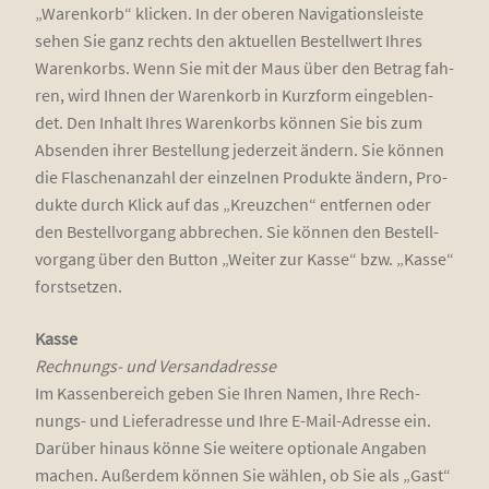
„Waren­korb“ kli­cken. In der obe­ren Navi­ga­ti­ons­leis­te
sehen Sie ganz rechts den aktu­el­len Bestell­wert Ihres
Waren­korbs. Wenn Sie mit der Maus über den Betrag fah­
ren, wird Ihnen der Waren­korb in Kurz­form ein­ge­blen­
det. Den Inhalt Ihres Waren­korbs kön­nen Sie bis zum
Absen­den ihrer Bestel­lung jeder­zeit ändern. Sie kön­nen
die Fla­schen­an­zahl der ein­zel­nen Pro­duk­te ändern, Pro­
duk­te durch Klick auf das „Kreuz­chen“ ent­fer­nen oder
den Bestell­vor­gang abbre­chen. Sie kön­nen den Bestell­
vor­gang über den But­ton „Wei­ter zur Kas­se“ bzw. „Kas­se“
forstsetzen.
Kas­se
Rech­nungs- und Ver­sand­adres­se
Im Kas­sen­be­reich geben Sie Ihren Namen, Ihre Rech­
nungs- und Lie­fer­adres­se und Ihre E-Mail-Adres­se ein.
Dar­über hin­aus kön­ne Sie wei­te­re optio­na­le Anga­ben
machen. Außer­dem kön­nen Sie wäh­len, ob Sie als „Gast“