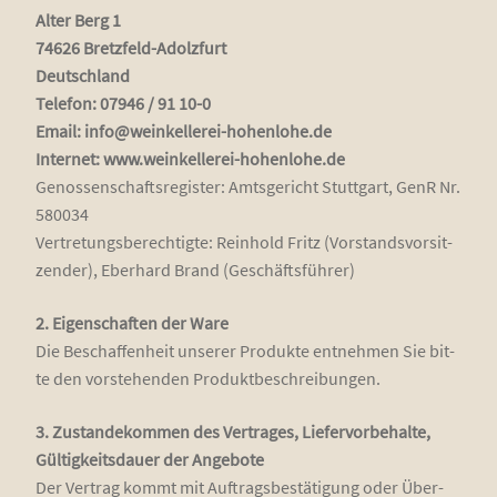
Alter Berg 1
74626 Bretz­feld-Adolz­furt
Deutsch­land
Tele­fon: 07946 / 91 10-0
Email: info@weinkellerei-hohenlohe.de
Inter­net: www.weinkellerei-hohenlohe.de
Genos­sen­schafts­re­gis­ter: Amts­ge­richt Stutt­gart, GenR Nr.
580034
Ver­tre­tungs­be­rech­tig­te: Rein­hold Fritz (Vor­stands­vor­sit­
zen­der), Eber­hard Brand (Geschäfts­füh­rer)
2. Eigen­schaf­ten der Ware
Die Beschaf­fen­heit unse­rer Pro­duk­te ent­neh­men Sie bit­
te den vor­ste­hen­den Produktbeschreibungen.
3. Zustan­de­kom­men des Ver­tra­ges, Lie­fer­vor­be­hal­te,
Gül­tig­keits­dau­er der Ange­bo­te
Der Ver­trag kommt mit Auf­trags­be­stä­ti­gung oder Über­