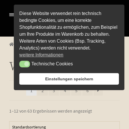
Zur
Zum
Diese Website verwendet rein technisch
Menü
Navigation
Inhalt
bedingte Cookies, um eine korrekte
springen
springen
Shopfunktionalität zu ermöglichen, zum Beispiel
Alle Pro­duk­te
um Ihre Produkte im Warenkorb zu behalten.
Weitere Arten von Cookies (Bsp. Tracking,
Unterm
Start
Alle Produkte
Weinempfehlungen
Pre­mi­um-Wei­ne
Analytics) werden nicht verwendet.
öffnen
Unterm
Rot­wei­ne
weitere Informationen
öffnen
Weinempfehlungen
Technische Cookies
Technische Cookies
Unterm
Weiß­wei­ne
öffnen
Unterm
Weiß­herbst-, Rosé- und Schillerweine
Einstellungen speichern
öffnen
Die fruch­ti­gen Vier
1
2
3
4
5
6
Unterm
Sekt und Secco
öffnen
Edi­ti­on Life
1–12 von 63 Ergebnissen werden angezeigt
Unterm
Wein­emp­feh­lun­gen
öffnen
Pro­bier­pa­ke­te