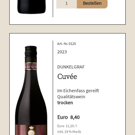
Cabernet-
Bestellen
Dorsa
Menge
Art.-Nr. 0125
2023
DUNKELGRAF
Cuvée
Im Eichenfass gereift
Qualitätswein
trocken
Euro
8,40
Euro
11,20
/
l
inkl. 19 % MwSt.