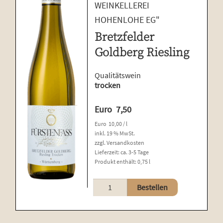
WEINKELLEREI
HOHENLOHE EG"
Bretzfelder
Goldberg Riesling
Qualitätswein
trocken
Euro
7,50
Euro
10,00
/
l
inkl. 19 % MwSt.
zzgl.
Versandkosten
Lieferzeit:
ca. 3-5 Tage
Produkt enthält: 0,75
l
Bretzfelder
Bestellen
Goldberg
Riesling
Menge