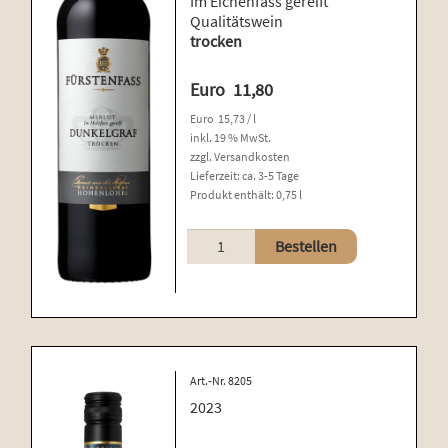
Im Eichenfass gereift
Qualitätswein
trocken
Euro
11,80
Euro
15,73
/
l
inkl. 19 % MwSt.
zzgl.
Versandkosten
Lieferzeit:
ca. 3-5 Tage
Produkt enthält: 0,75
l
Merlot
Bestellen
Menge
Art.-Nr. 8205
2023