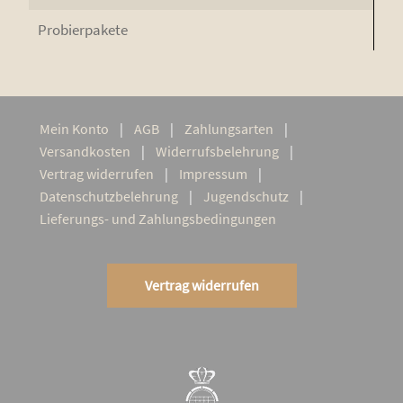
Pro­bier­pa­ke­te
Mein Kon­to
AGB
Zah­lungs­ar­ten
Ver­sand­kos­ten
Wider­rufs­be­leh­rung
Ver­trag widerrufen
Impres­sum
Daten­schutz­be­leh­rung
Jugend­schutz
Lie­­fe­rungs- und Zahlungsbedingungen
Vertrag widerrufen