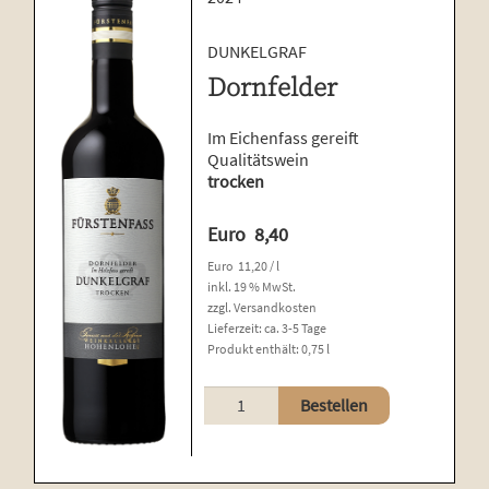
DUNKELGRAF
Dornfelder
Im Eichenfass gereift
Qualitätswein
trocken
Euro
8,40
Euro
11,20
/
l
inkl. 19 % MwSt.
zzgl.
Versandkosten
Lieferzeit:
ca. 3-5 Tage
Produkt enthält: 0,75
l
Dornfelder
Bestellen
Menge