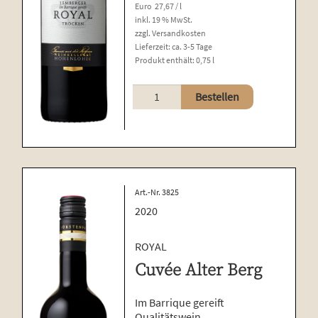
Euro
27,67
/
l
inkl. 19 % MwSt.
zzgl.
Versandkosten
Lieferzeit:
ca. 3-5 Tage
Produkt enthält: 0,75
l
Lemberger
Bestellen
Menge
Art.-Nr. 3825
2020
ROYAL
Cuvée Alter Berg
Im Barrique gereift
Qualitätswein