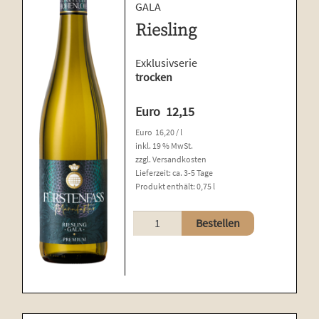
GALA
Riesling
Exklusivserie
trocken
Euro
12,15
Euro
16,20
/
l
inkl. 19 % MwSt.
zzgl.
Versandkosten
Lieferzeit:
ca. 3-5 Tage
Produkt enthält: 0,75
l
Riesling
Bestellen
Menge