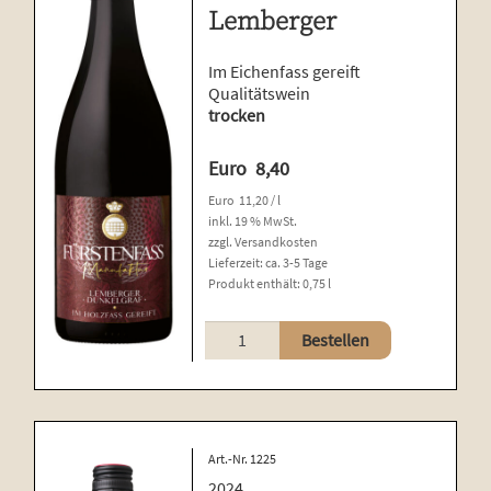
Lemberger
Im Eichenfass gereift
Qualitätswein
trocken
Euro
8,40
Euro
11,20
/
l
inkl. 19 % MwSt.
zzgl.
Versandkosten
Lieferzeit:
ca. 3-5 Tage
Produkt enthält: 0,75
l
Lemberger
Bestellen
Menge
Art.-Nr. 1225
2024