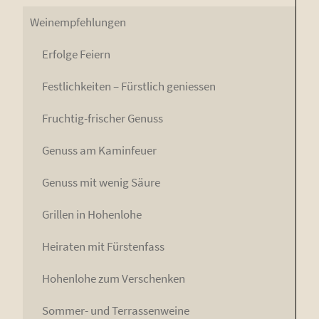
Wein­emp­feh­lun­gen
Erfol­ge Feiern
Fest­lich­kei­ten – Fürst­lich geniessen
Fruch­tig-fri­scher Genuss
Genuss am Kaminfeuer
Genuss mit wenig Säure
Gril­len in Hohenlohe
Hei­ra­ten mit Fürstenfass
Hohen­lo­he zum Verschenken
Som­mer- und Terrassenweine