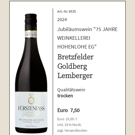
Art.-Nr. 9535
2024
Jubiläumswein "75 JAHRE
WEINKELLEREI
HOHENLOHE EG"
Bretzfelder
Goldberg
Lemberger
Qualitätswein
trocken
Euro
7,50
Euro
10,00
/
l
inkl. 19 % MwSt.
zzgl.
Versandkosten