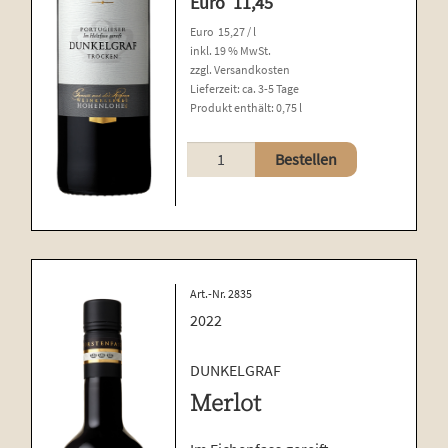
Euro
11,45
Euro
15,27
/
l
inkl. 19 % MwSt.
zzgl.
Versandkosten
Lieferzeit:
ca. 3-5 Tage
Produkt enthält: 0,75
l
Portugieser
Bestellen
Menge
Art.-Nr. 2835
2022
DUNKELGRAF
Merlot