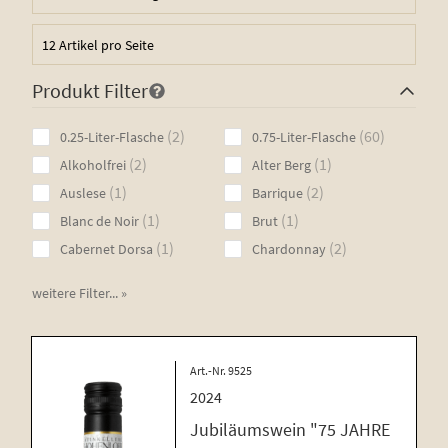
Produkt Filter
2
60
2
60
0.25-Liter-Flasche
0.75-Liter-Flasche
products
products
2
1
2
1
Alkoholfrei
Alter Berg
products
product
1
2
1
2
Auslese
Barrique
product
products
1
1
1
1
Blanc de Noir
Brut
product
product
1
2
1
2
Cabernet Dorsa
Chardonnay
product
products
weitere Filter... »
Art.-Nr. 9525
2024
Jubiläumswein "75 JAHRE