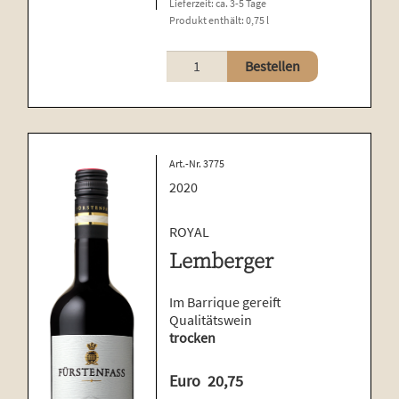
Lieferzeit:
ca. 3-5 Tage
Produkt enthält: 0,75
l
Bretzfelder
Bestellen
Goldberg
Lemberger
Menge
Art.-Nr. 3775
2020
ROYAL
Lemberger
Im Barrique gereift
Qualitätswein
trocken
Euro
20,75