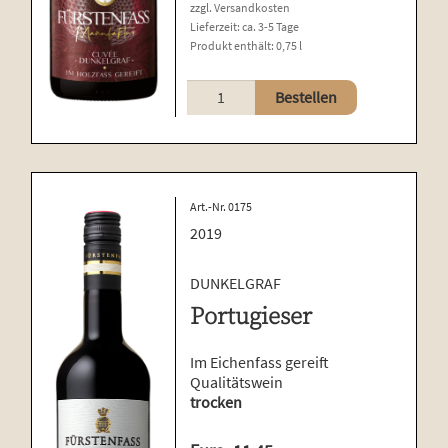
zzgl.
Versandkosten
Lieferzeit:
ca. 3-5 Tage
Produkt enthält: 0,75
l
Cuvée
Bestellen
Menge
Art.-Nr. 0175
2019
DUNKELGRAF
Portugieser
Im Eichenfass gereift
Qualitätswein
trocken