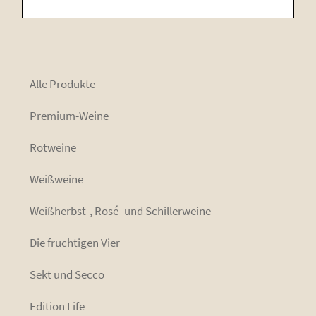
Alle Pro­duk­te
Pre­mi­um-Wei­ne
Rot­wei­ne
Weiß­wei­ne
Weiß­herbst-, Rosé- und Schillerweine
Die fruch­ti­gen Vier
Sekt und Secco
Edi­ti­on Life