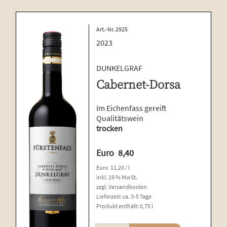
Art.-Nr. 2925
2023
DUNKELGRAF
Cabernet-Dorsa
Im Eichenfass gereift
Qualitätswein
trocken
Euro
8,40
Euro
11,20
/
l
inkl. 19 % MwSt.
zzgl.
Versandkosten
Lieferzeit:
ca. 3-5 Tage
Produkt enthält: 0,75
l