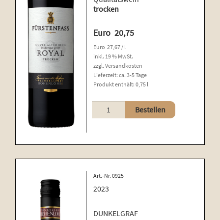
trocken
Euro
20,75
Euro
27,67
/
l
inkl. 19 % MwSt.
zzgl.
Versandkosten
Lieferzeit:
ca. 3-5 Tage
Produkt enthält: 0,75
l
Cuvée
Bestellen
Alter
Berg
Menge
Art.-Nr. 0925
2023
DUNKELGRAF