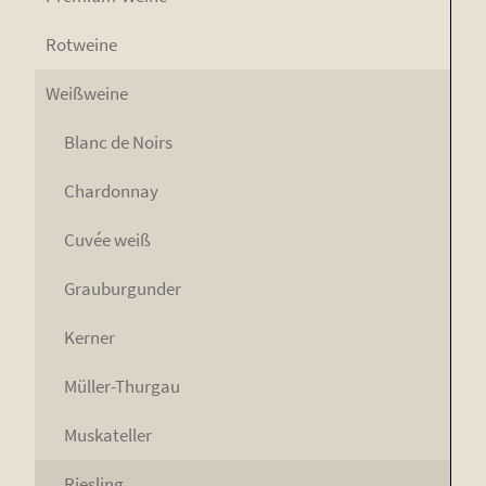
Rot­wei­ne
Weiß­wei­ne
Blanc de Noirs
Char­don­nay
Cuvée weiß
Grau­bur­gun­der
Ker­ner
Mül­ler-Thur­gau
Mus­ka­tel­ler
Ries­ling