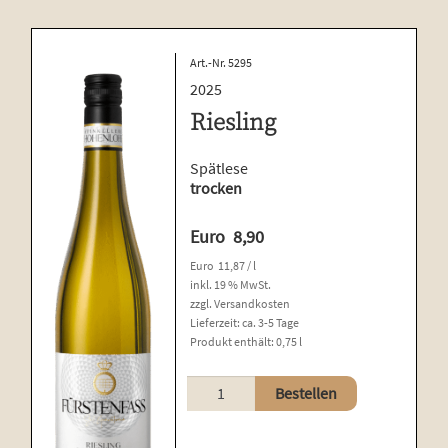
Art.-Nr. 5295
2025
Riesling
Spätlese
trocken
Euro
8,90
Euro
11,87
/
l
inkl. 19 % MwSt.
zzgl.
Versandkosten
Lieferzeit:
ca. 3-5 Tage
Produkt enthält: 0,75
l
Riesling
Bestellen
Menge