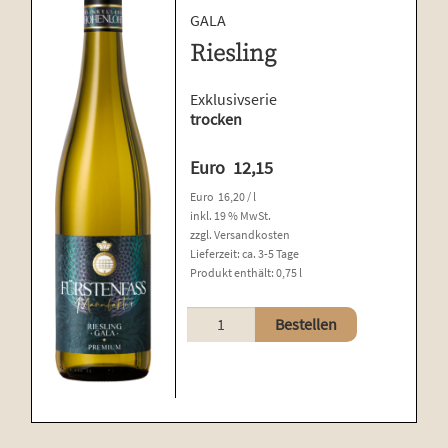
GALA
Riesling
Exklusivserie
trocken
Euro
12,15
Euro
16,20
/
l
inkl. 19 % MwSt.
zzgl.
Versandkosten
Lieferzeit:
ca. 3-5 Tage
Produkt enthält: 0,75
l
Riesling
Bestellen
Menge