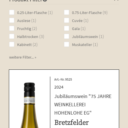
Mus­ka­tel­ler
1
9
1
9
0.25-Liter-Flasche
0.75-Liter-Flasche
product
products
Ries­ling
1
1
1
1
Auslese
Cuvée
product
product
2
1
2
1
Fruchtig
Gala
Riva­ner
products
product
3
1
3
1
Halbtrocken
Jubiläumswein
Sil­va­ner
products
product
2
1
2
1
Kabinett
Muskateller
Weiß­bur­gun­der
products
product
weitere Filter... »
Weiß­ge­kel­tert
Weiß­wein
Art.-Nr. 9525
Unterm
Weiß­herbst-, Rosé- und Schillerweine
2024
öffnen
Die fruch­ti­gen Vier
Jubiläumswein "75 JAHRE
Unterm
Sekt und Secco
WEINKELLEREI
öffnen
Edi­ti­on Life
HOHENLOHE EG"
Bretzfelder
Unterm
Wein­emp­feh­lun­gen