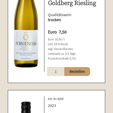
öffnen
Goldberg Riesling
Pro­bier­pa­ke­te
Qualitätswein
trocken
Euro
7,50
Euro
10,00
/
l
inkl. 19 % MwSt.
zzgl.
Versandkosten
Lieferzeit:
ca. 3-5 Tage
Produkt enthält: 0,75
l
Bretzfelder
Bestellen
Goldberg
Riesling
Menge
Art.-Nr. 8205
2023