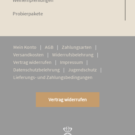
Pro­bier­pa­ke­te
Mein Kon­to
AGB
Zah­lungs­ar­ten
Ver­sand­kos­ten
Wider­rufs­be­leh­rung
Ver­trag widerrufen
Impres­sum
Daten­schutz­be­leh­rung
Jugend­schutz
Lie­­fe­rungs- und Zahlungsbedingungen
Vertrag widerrufen