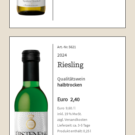
Art.-Nr. 5621
2024
Riesling
Qualitätswein
halbtrocken
Euro
2,40
Euro
9,60
/
l
inkl. 19 % MwSt.
zzgl.
Versandkosten
Lieferzeit:
ca. 3-5 Tage
Produkt enthält: 0,25
l