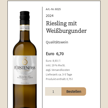
Art.-Nr. 6025
2024
Riesling mit
Weißburgunder
Qualitätswein
Euro
6,70
Euro
8,93
/
l
inkl. 19 % MwSt.
zzgl.
Versandkosten
Lieferzeit:
ca. 3-5 Tage
Produkt enthält: 0,75
l
Riesling
Bestellen
mit
Weißburgunder