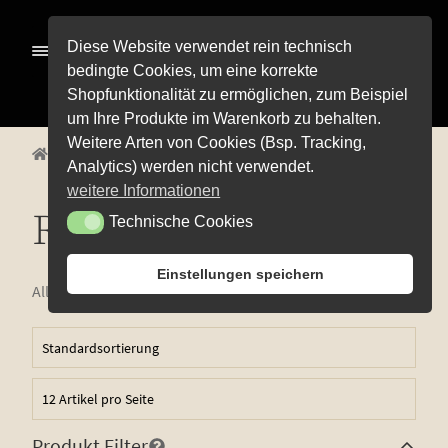
Zur
Zum
Diese Website verwendet rein technisch
Menü
Navigation
Inhalt
bedingte Cookies, um eine korrekte
springen
springen
Shopfunktionalität zu ermöglichen, zum Beispiel
Alle Pro­duk­te
um Ihre Produkte im Warenkorb zu behalten.
Weitere Arten von Cookies (Bsp. Tracking,
Unterm
Start
Alle Produkte
Weißweine
Riesling
Pre­mi­um-Wei­ne
Analytics) werden nicht verwendet.
öffnen
Unterm
Rot­wei­ne
weitere Informationen
öffnen
Riesling
Technische Cookies
Technische Cookies
Unterm
Weiß­wei­ne
öffnen
Blanc de Noirs
Einstellungen speichern
Alle 10 Ergebnisse werden angezeigt
Char­don­nay
Cuvée weiß
Grau­bur­gun­der
Ker­ner
Produkt Filter
Mül­ler-Thur­gau