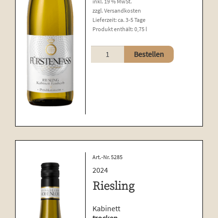
inkl. 19 % MwSt.
zzgl.
Versandkosten
Lieferzeit:
ca. 3-5 Tage
Produkt enthält: 0,75
l
Riesling
Bestellen
Menge
Art.-Nr. 5285
2024
Riesling
Kabinett
trocken