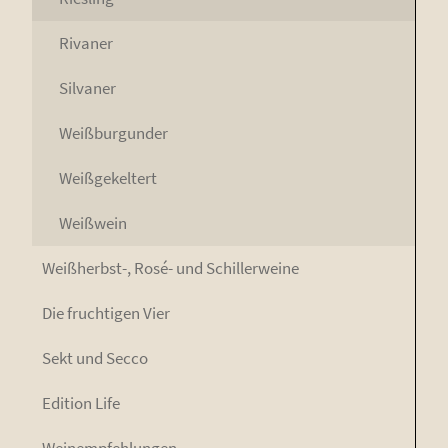
Riva­ner
Sil­va­ner
Weiß­bur­gun­der
Weiß­ge­kel­tert
Weiß­wein
Weiß­herbst-, Rosé- und Schillerweine
Die fruch­ti­gen Vier
Sekt und Secco
Edi­ti­on Life
Wein­emp­feh­lun­gen