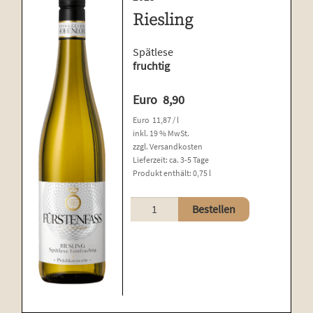
Riesling
Spätlese
fruchtig
Euro
8,90
Euro
11,87
/
l
inkl. 19 % MwSt.
zzgl.
Versandkosten
Lieferzeit:
ca. 3-5 Tage
Produkt enthält: 0,75
l
Riesling
Bestellen
Menge