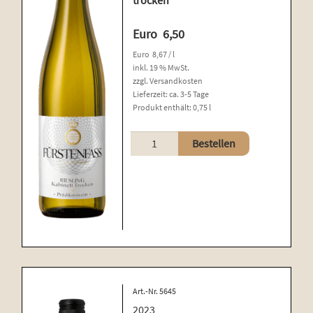
Euro
6,50
Euro
8,67
/
l
inkl. 19 % MwSt.
zzgl.
Versandkosten
Lieferzeit:
ca. 3-5 Tage
Produkt enthält: 0,75
l
Riesling
Bestellen
Menge
Art.-Nr. 5645
2023