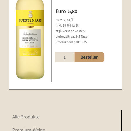
Euro
5,80
Euro
7,73
/
l
inkl. 19 % MwSt.
zzgl.
Versandkosten
Lieferzeit:
ca. 3-5 Tage
Produkt enthält: 0,75
l
Riesling
Bestellen
mit
Muskateller
Menge
Alle Pro­duk­te
Pre­mi­um-Wei­ne