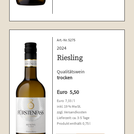
Menge
Art.-Nr. 5275
2024
Riesling
Qualitätswein
trocken
Euro
5,50
Euro
7,33
/
l
inkl. 19 % MwSt.
zzgl.
Versandkosten
Lieferzeit:
ca. 3-5 Tage
Produkt enthält: 0,75
l