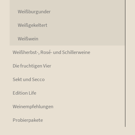
Weiß­bur­gun­der
Weiß­ge­kel­tert
Weiß­wein
Weiß­herbst-, Rosé- und Schillerweine
Die fruch­ti­gen Vier
Sekt und Secco
Edi­ti­on Life
Wein­emp­feh­lun­gen
Pro­bier­pa­ke­te