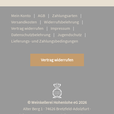
Mein Kon­to
AGB
Zah­lungs­ar­ten
Ver­sand­kos­ten
Wider­rufs­be­leh­rung
Ver­trag widerrufen
Impres­sum
Daten­schutz­be­leh­rung
Jugend­schutz
Lie­­fe­rungs- und Zahlungsbedingungen
Vertrag widerrufen
© Weinkellerei Hohenlohe eG 2026
Alter Berg 1 · 74626 Bretzfeld-Adolzfurt ·