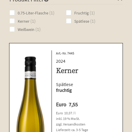
Mus­ka­tel­ler
1
1
1
1
0.75-Liter-Flasche
Fruchtig
product
product
Ries­ling
1
1
1
1
Kerner
Spätlese
product
product
1
1
Weißwein
Riva­ner
product
Sil­va­ner
Weiß­bur­gun­der
Art.-Nr. 7445
2024
Weiß­ge­kel­tert
Kerner
Weiß­wein
Unterm
Weiß­herbst-, Rosé- und Schillerweine
Spätlese
fruchtig
öffnen
Die fruch­ti­gen Vier
Euro
7,55
Unterm
Sekt und Secco
öffnen
Euro
10,07
/
l
Edi­ti­on Life
inkl. 19 % MwSt.
zzgl.
Versandkosten
Unterm
Wein­emp­feh­lun­gen
Lieferzeit:
ca. 3-5 Tage