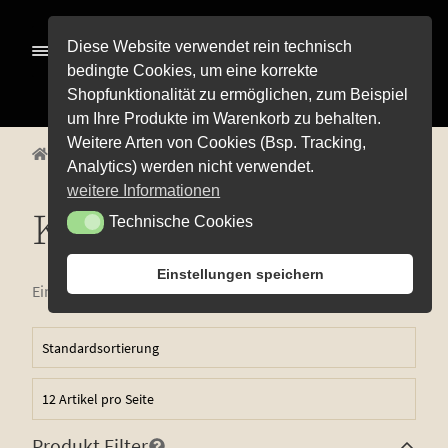
Zur
Zum
Diese Website verwendet rein technisch
Menü
Navigation
Inhalt
bedingte Cookies, um eine korrekte
springen
springen
Shopfunktionalität zu ermöglichen, zum Beispiel
Alle Pro­duk­te
um Ihre Produkte im Warenkorb zu behalten.
Weitere Arten von Cookies (Bsp. Tracking,
Unterm
Start
Alle Produkte
Weißweine
Kerner
Pre­mi­um-Wei­ne
Analytics) werden nicht verwendet.
öffnen
Unterm
Rot­wei­ne
weitere Informationen
öffnen
Kerner
Technische Cookies
Technische Cookies
Unterm
Weiß­wei­ne
öffnen
Blanc de Noirs
Einstellungen speichern
Einzelnes Ergebnis wird angezeigt
Char­don­nay
Cuvée weiß
Grau­bur­gun­der
Ker­ner
Produkt Filter
Mül­ler-Thur­gau