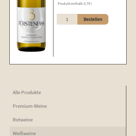
öffnen
Produkt enthält: 0,75
l
Pro­bier­pa­ke­te
Kerner
Bestellen
Menge
Alle Pro­duk­te
Pre­mi­um-Wei­ne
Rot­wei­ne
Weiß­wei­ne