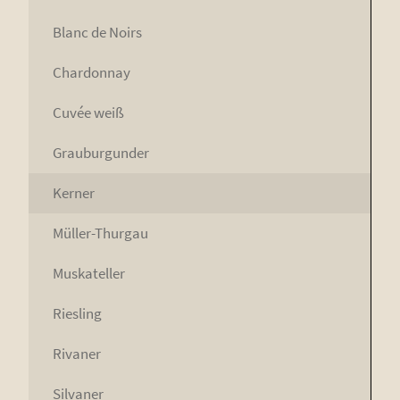
Blanc de Noirs
Char­don­nay
Cuvée weiß
Grau­bur­gun­der
Ker­ner
Mül­ler-Thur­gau
Mus­ka­tel­ler
Ries­ling
Riva­ner
Sil­va­ner