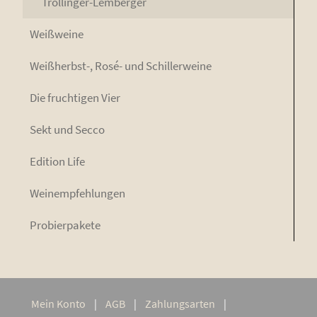
Trol­lin­ger-Lem­ber­ger
Weiß­wei­ne
Weiß­herbst-, Rosé- und Schillerweine
Die fruch­ti­gen Vier
Sekt und Secco
Edi­ti­on Life
Wein­emp­feh­lun­gen
Pro­bier­pa­ke­te
Mein Kon­to
AGB
Zah­lungs­ar­ten