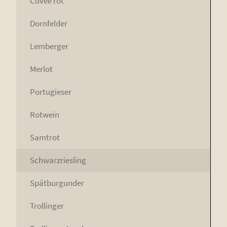
Cuvée rot
Dorn­fel­der
Lem­ber­ger
Mer­lot
Por­tu­gie­ser
Rot­wein
Samt­rot
Schwarz­ries­ling
Spät­bur­gun­der
Trol­lin­ger