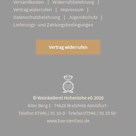
Ver­sand­kos­ten
Wider­rufs­be­leh­rung
Ver­trag widerrufen
Impres­sum
Daten­schutz­be­leh­rung
Jugend­schutz
Lie­­fe­rungs- und Zahlungsbedingungen
Vertrag widerrufen
© Weinkellerei Hohenlohe eG 2026
Alter Berg 1 · 74626 Bretzfeld-Adolzfurt ·
Telefon 07946 / 91 10-0 · Telefax 07946 / 91 10 50 ·
www.fuerstenfass.de