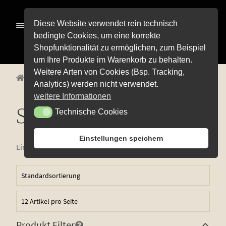
Zur
Zum
Diese Website verwendet rein technisch
Menü
Navigation
Inhalt
bedingte Cookies, um eine korrekte
springen
springen
Shopfunktionalität zu ermöglichen, zum Beispiel
Alle Pro­duk­te
um Ihre Produkte im Warenkorb zu behalten.
Weitere Arten von Cookies (Bsp. Tracking,
Unterm
Start
Alle Produkte
Rotweine
Schwarzriesling
Pre­mi­um-Wei­ne
Analytics) werden nicht verwendet.
öffnen
Unterm
Rot­wei­ne
weitere Informationen
öffnen
Schwarzriesling
Technische Cookies
Technische Cookies
Caber­net Dorsa
Cuvée rot
Einstellungen speichern
Einzelnes Ergebnis wird angezeigt
Dorn­fel­der
Lem­ber­ger
Mer­lot
Por­tu­gie­ser
Produkt Filter
Rot­wein