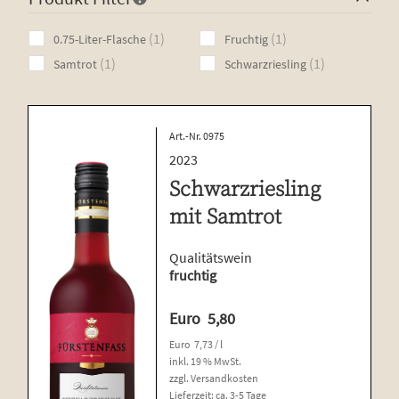
Samt­rot
1
1
1
1
0.75-Liter-Flasche
Fruchtig
product
product
Schwarz­ries­ling
1
1
1
1
Samtrot
Schwarzriesling
product
product
Spät­bur­gun­der
Trol­lin­ger
Art.-Nr. 0975
Trol­lin­ger-Lem­ber­ger
2023
Schwarzriesling
Unterm
Weiß­wei­ne
öffnen
mit Samtrot
Unterm
Weiß­herbst-, Rosé- und Schillerweine
öffnen
Die fruch­ti­gen Vier
Qualitätswein
fruchtig
Unterm
Sekt und Secco
öffnen
Edi­ti­on Life
Euro
5,80
Euro
7,73
/
l
Unterm
Wein­emp­feh­lun­gen
inkl. 19 % MwSt.
öffnen
zzgl.
Versandkosten
Pro­bier­pa­ke­te
Lieferzeit:
ca. 3-5 Tage