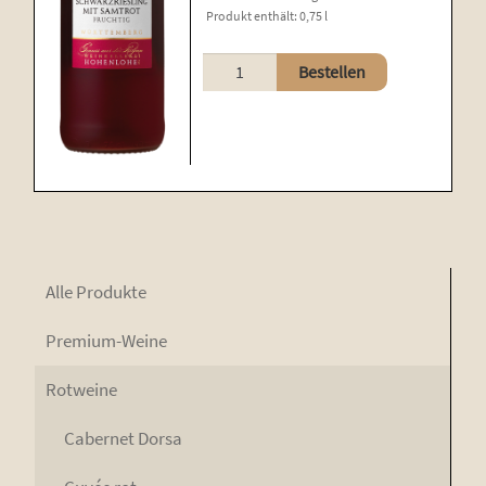
Produkt enthält: 0,75
l
Schwarzriesling
Bestellen
mit
Samtrot
Menge
Alle Pro­duk­te
Pre­mi­um-Wei­ne
Rot­wei­ne
Caber­net Dorsa