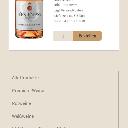
inkl. 19 % MwSt.
zzgl.
Versandkosten
Lieferzeit:
ca. 3-5 Tage
Produkt enthält: 0,20
l
Spätburgunder
Bestellen
Rosé
Sekt
Piccolo
Menge
Alle Pro­duk­te
Pre­mi­um-Wei­ne
Rot­wei­ne
Weiß­wei­ne