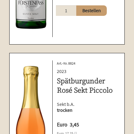
Cuvée
Bestellen
Sekt
Piccolo
Menge
Art.-Nr. 8824
2023
Spätburgunder
Rosé Sekt Piccolo
Sekt b.A.
trocken
Euro
3,45
Euro
17,25
/
l