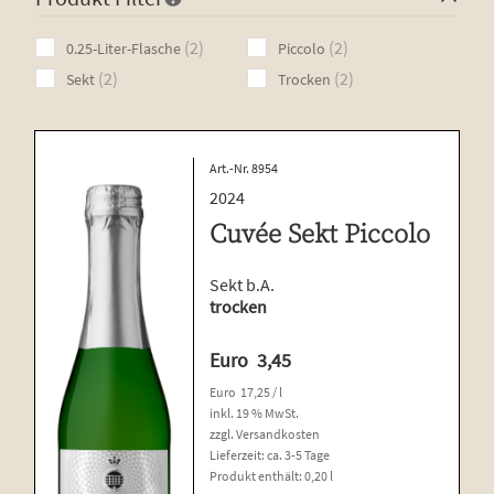
Sec­co
2
2
2
2
0.25-Liter-Flasche
Piccolo
products
products
Sekt
2
2
2
2
Sekt
Trocken
products
products
Edi­ti­on Life
Unterm
Wein­emp­feh­lun­gen
Art.-Nr. 8954
öffnen
Pro­bier­pa­ke­te
2024
Cuvée Sekt Piccolo
Sekt b.A.
trocken
Euro
3,45
Euro
17,25
/
l
inkl. 19 % MwSt.
zzgl.
Versandkosten
Lieferzeit:
ca. 3-5 Tage
Produkt enthält: 0,20
l