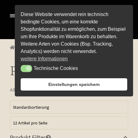
Zur
Zum
Diese Website verwendet rein technisch
Menü
Navigation
Inhalt
bedingte Cookies, um eine korrekte
springen
springen
Shopfunktionalität zu ermöglichen, zum Beispiel
Alle Pro­duk­te
um Ihre Produkte im Warenkorb zu behalten.
Weitere Arten von Cookies (Bsp. Tracking,
Unterm
Start
Alle Produkte
Sekt und Secco
Piccolo
Pre­mi­um-Wei­ne
Analytics) werden nicht verwendet.
öffnen
Unterm
Rot­wei­ne
weitere Informationen
öffnen
Piccolo
Technische Cookies
Technische Cookies
Unterm
Weiß­wei­ne
öffnen
Unterm
Weiß­herbst-, Rosé- und Schillerweine
Einstellungen speichern
öffnen
Alle 2 Ergebnisse werden angezeigt
Die fruch­ti­gen Vier
Unterm
Sekt und Secco
öffnen
Alko­hol­frei
Pic­co­lo
Produkt Filter
Dis­tel­fink