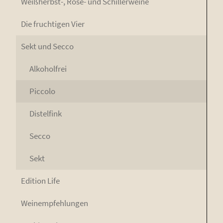
Weiß­herbst-, Rosé- und Schillerweine
Die fruch­ti­gen Vier
Sekt und Secco
Alko­hol­frei
Pic­co­lo
Dis­tel­fink
Sec­co
Sekt
Edi­ti­on Life
Wein­emp­feh­lun­gen