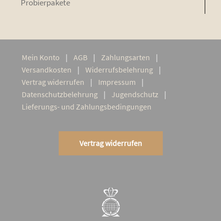
Pro­bier­pa­ke­te
Mein Kon­to
AGB
Zah­lungs­ar­ten
Ver­sand­kos­ten
Wider­rufs­be­leh­rung
Ver­trag widerrufen
Impres­sum
Daten­schutz­be­leh­rung
Jugend­schutz
Lie­­fe­rungs- und Zahlungsbedingungen
Vertrag widerrufen