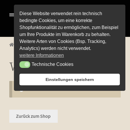
Zur
Zum
Diese Website verwendet rein technisch
Menü
Navigation
Inhalt
bedingte Cookies, um eine korrekte
springen
springen
Shopfunktionalität zu ermöglichen, zum Beispiel
Alle Pro­duk­te
um Ihre Produkte im Warenkorb zu behalten.
Weitere Arten von Cookies (Bsp. Tracking,
Unterm
Start
Waren­korb
Pre­mi­um-Wei­ne
Analytics) werden nicht verwendet.
öffnen
Unterm
Rot­wei­ne
weitere Informationen
öffnen
Waren­korb
Technische Cookies
Technische Cookies
Unterm
Weiß­wei­ne
öffnen
Unterm
Weiß­herbst-, Rosé- und Schillerweine
Einstellungen speichern
öffnen
Die fruch­ti­gen Vier
Ihr Waren­korb ist der­zeit leer.
Unterm
Sekt und Secco
öffnen
Edi­ti­on Life
Zurück zum Shop
Unterm
Wein­emp­feh­lun­gen
öffnen
Pro­bier­pa­ke­te