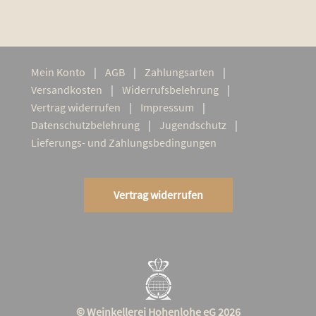
Mein Kon­to
AGB
Zah­lungs­ar­ten
Ver­sand­kos­ten
Wider­rufs­be­leh­rung
Ver­trag widerrufen
Impres­sum
Daten­schutz­be­leh­rung
Jugend­schutz
Lie­­fe­rungs- und Zahlungsbedingungen
Vertrag widerrufen
© Weinkellerei Hohenlohe eG 2026