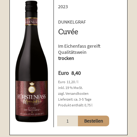
2023
DUNKELGRAF
Cuvée
Im Eichenfass gereift
Qualitätswein
trocken
Euro
8,40
Euro
11,20
/
l
inkl. 19 % MwSt.
zzgl.
Versandkosten
Lieferzeit:
ca. 3-5 Tage
Produkt enthält: 0,75
l
Cuvée
Bestellen
Menge