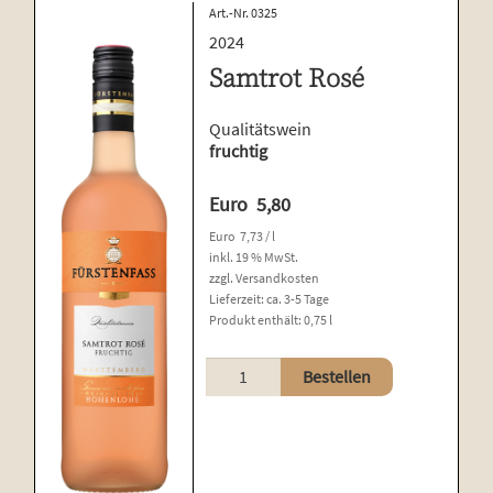
Art.-Nr. 0325
2024
Samtrot Rosé
Qualitätswein
fruchtig
Euro
5,80
Euro
7,73
/
l
inkl. 19 % MwSt.
zzgl.
Versandkosten
Lieferzeit:
ca. 3-5 Tage
Produkt enthält: 0,75
l
Samtrot
Bestellen
Rosé
Menge