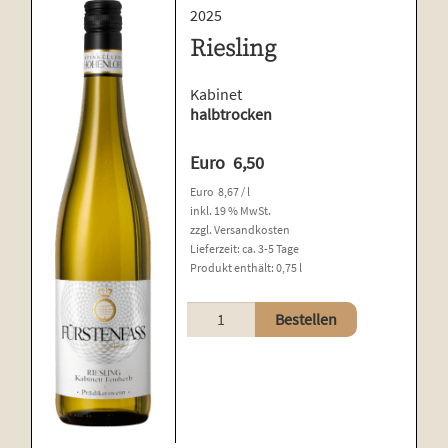
2025
Riesling
Kabinet
halbtrocken
Euro
6,50
Euro
8,67
/
l
inkl. 19 % MwSt.
zzgl.
Versandkosten
Lieferzeit:
ca. 3-5 Tage
Produkt enthält: 0,75
l
Riesling
Bestellen
Menge