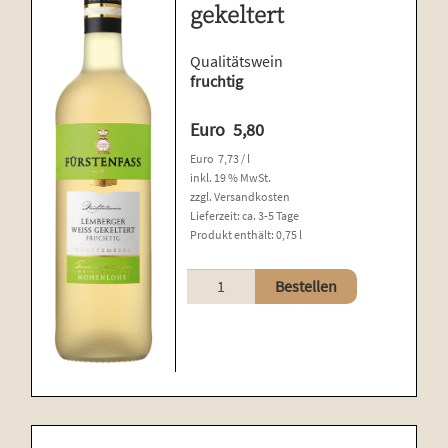
gekeltert
Qualitätswein
fruchtig
Euro
5,80
Euro
7,73
/
l
inkl. 19 % MwSt.
zzgl.
Versandkosten
Lieferzeit:
ca. 3-5 Tage
Produkt enthält: 0,75
l
Lemberger
Bestellen
weiß
gekeltert
Menge