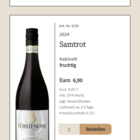
Art.-Nr. 3135
2024
Samtrot
Kabinett
fruchtig
Euro
6,90
Euro
9,20
/
l
inkl. 19 % MwSt.
zzgl.
Versandkosten
Lieferzeit:
ca. 3-5 Tage
Produkt enthält: 0,75
l
Samtrot
Bestellen
Menge