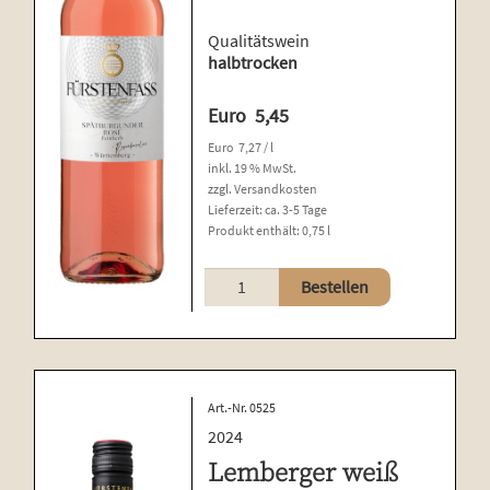
Qualitätswein
halbtrocken
Euro
5,45
Euro
7,27
/
l
inkl. 19 % MwSt.
zzgl.
Versandkosten
Lieferzeit:
ca. 3-5 Tage
Produkt enthält: 0,75
l
Spätburgunder
Bestellen
Rosé
Menge
Art.-Nr. 0525
2024
Lemberger weiß