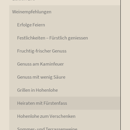
Wein­emp­feh­lun­gen
Erfol­ge Feiern
Fest­lich­kei­ten – Fürst­lich geniessen
Fruch­tig-fri­scher Genuss
Genuss am Kaminfeuer
Genuss mit wenig Säure
Gril­len in Hohenlohe
Hei­ra­ten mit Fürstenfass
Hohen­lo­he zum Verschenken
Som­mer- und Terrassenweine