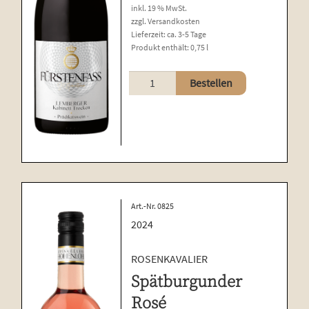
inkl. 19 % MwSt.
zzgl.
Versandkosten
Lieferzeit:
ca. 3-5 Tage
Produkt enthält: 0,75
l
Lemberger
Bestellen
Menge
Art.-Nr. 0825
2024
ROSENKAVALIER
Spätburgunder
Rosé