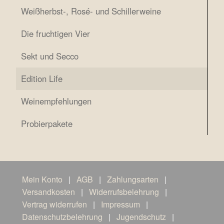
Weiß­herbst-, Rosé- und Schillerweine
Die fruch­ti­gen Vier
Sekt und Secco
Edi­ti­on Life
Wein­emp­feh­lun­gen
Pro­bier­pa­ke­te
Mein Kon­to
AGB
Zah­lungs­ar­ten
Ver­sand­kos­ten
Wider­rufs­be­leh­rung
Ver­trag widerrufen
Impres­sum
Daten­schutz­be­leh­rung
Jugend­schutz