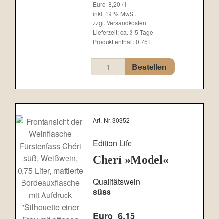
Euro
8,20
/
l
inkl. 19 % MwSt.
zzgl.
Versandkosten
Lieferzeit:
ca. 3-5 Tage
Produkt enthält: 0,75
l
Beerus
Bestellen
»Bär mit
Honigbiene«
Menge
Art.-Nr. 30352
Edition Life
Cherí »Model«
Qualitätswein
süss
Euro
6,15