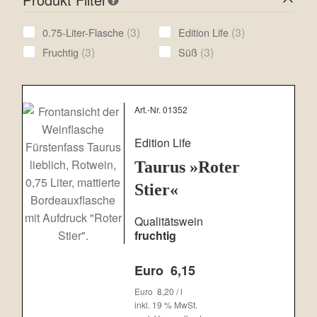
3
3
3
3
0.75-Liter-Flasche
Edition Life
products
products
3
3
3
3
Fruchtig
Süß
products
products
Art.-Nr. 01352
Edition Life
Taurus »Roter
Stier«
Qualitätswein
fruchtig
Euro
6,15
Euro
8,20
/
l
inkl. 19 % MwSt.