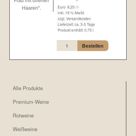
Euro
8,20
/
l
inkl. 19 % MwSt.
zzgl.
Versandkosten
Lieferzeit:
ca. 3-5 Tage
Produkt enthält: 0,75
l
Cherí
Bestellen
»Model«
Menge
Alle Pro­duk­te
Pre­mi­um-Wei­ne
Rot­wei­ne
Weiß­wei­ne