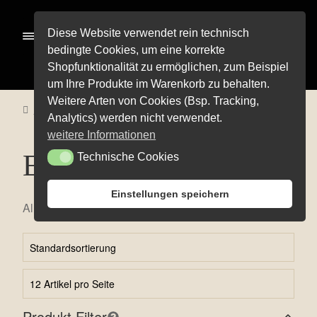
Zur
Zum
Menü
Diese Website verwendet rein technisch
Navigation
Inhalt
bedingte Cookies, um eine korrekte
springen
springen
Shopfunktionalität zu ermöglichen, zum Beispiel
Alle Pro­duk­te
um Ihre Produkte im Warenkorb zu behalten.
Weitere Arten von Cookies (Bsp. Tracking,
Unter
Start
Alle Produkte
Edition Life
Pre­mi­um-Wei­ne
Analytics) werden nicht verwendet.
öffnen
Unter
Rot­wei­ne
weitere Informationen
öffnen
Edition Life
Technische Cookies
Technische Cookies
Unter
Weiß­wei­ne
öffnen
Unter
Weiß­herbst-, Rosé- und Schillerweine
Einstellungen speichern
öffnen
Alle 3 Ergebnisse werden angezeigt
Die fruch­ti­gen Vier
Unter
Sekt und Secco
öffnen
Edi­ti­on Life
Unter
Wein­emp­feh­lun­gen
öffnen
Pro­bier­pa­ke­te
Produkt Filter