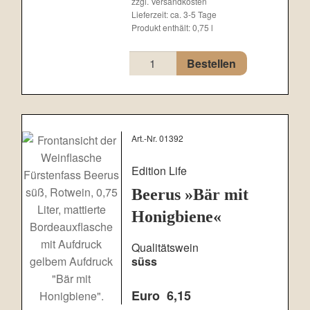
zzgl.
Versandkosten
Lieferzeit:
ca. 3-5 Tage
Produkt enthält: 0,75
l
Taurus
Bestellen
»Roter
Stier«
Menge
Art.-Nr. 01392
Edition Life
Beerus »Bär mit
Honigbiene«
Qualitätswein
süss
Euro
6,15