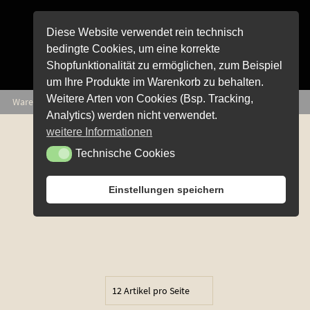
Diese Website verwendet rein technisch
bedingte Cookies, um eine korrekte
Shopfunktionalität zu ermöglichen, zum Beispiel
um Ihre Produkte im Warenkorb zu behalten.
Weitere Arten von Cookies (Bsp. Tracking,
Euro
0,00
Waren­korb
0 Artikel
Analytics) werden nicht verwendet.
Unterm
weitere Informationen
öffnen
Unterm
Technische Cookies
Technische Cookies
öffnen
Unterm
Einstellungen speichern
öffnen
Unterm
öffnen
Unterm
öffnen
Unterm