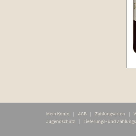
Mein Kon­to
AGB
Zah­lungs­ar­ten
V
Jugend­schutz
Lie­­fe­rungs- und Zahlu