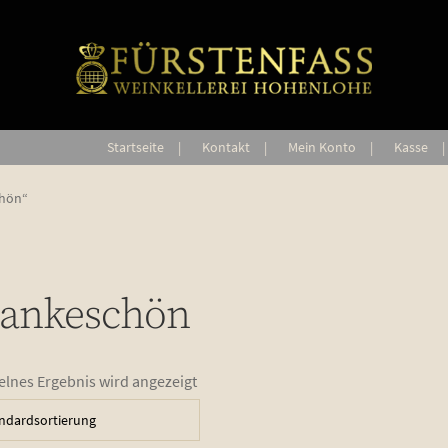
Start­sei­te
Kon­takt
Mein Kon­to
Kas­se
chön“
ankeschön
elnes Ergebnis wird angezeigt