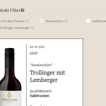
dukt Filter
1
1
1
1
0.75-Liter-Flasche
Dankeschön
Halbtroc
product
product
1
1
Trollinger-Lemberger
product
Art.-Nr. 3231
2024
"Dankeschön"
Trollinger mit
Lemberger
Qualitätswein
halbtrocken