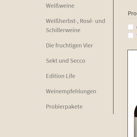
Weiß­wei­ne
Pro­bier­pa­ke­te
Pro
Weiß­herbst-, Rosé- und
Schillerweine
Die fruch­ti­gen Vier
Sekt und Secco
Edi­ti­on Life
Wein­emp­feh­lun­gen
Pro­bier­pa­ke­te