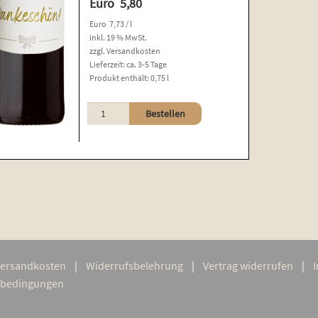
Euro
5,80
Euro
7,73
/
l
inkl. 19 % MwSt.
zzgl.
Versandkosten
Lieferzeit:
ca. 3-5 Tage
Produkt enthält: 0,75
l
Trollinger
Bestellen
mit
Lemberger
Menge
er­sand­kos­ten
Wider­rufs­be­leh­rung
Ver­trag widerrufen
ngsbedingungen