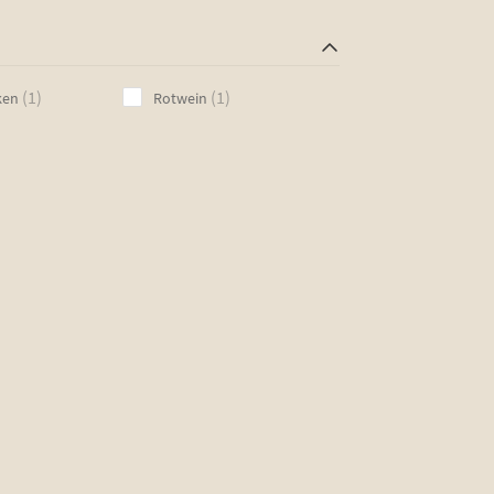
öffnen
1
1
1
1
ken
Rotwein
product
product