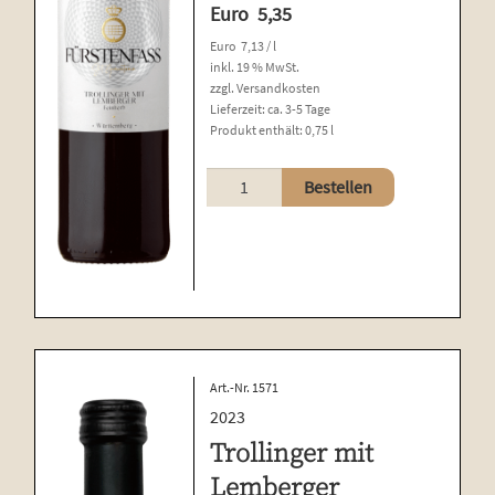
Euro
5,35
Euro
7,13
/
l
inkl. 19 % MwSt.
zzgl.
Versandkosten
Lieferzeit:
ca. 3-5 Tage
Produkt enthält: 0,75
l
Trollinger
Bestellen
mit
Lemberger
Menge
Art.-Nr. 1571
2023
Trollinger mit
Lemberger