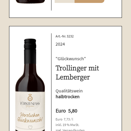
mit
Lemberger
Menge
Art.-Nr. 3232
2024
"Glückwunsch"
Trollinger mit
Lemberger
Qualitätswein
halbtrocken
Euro
5,80
Euro
7,73
/
l
inkl. 19 % MwSt.
zzgl.
Versandkosten