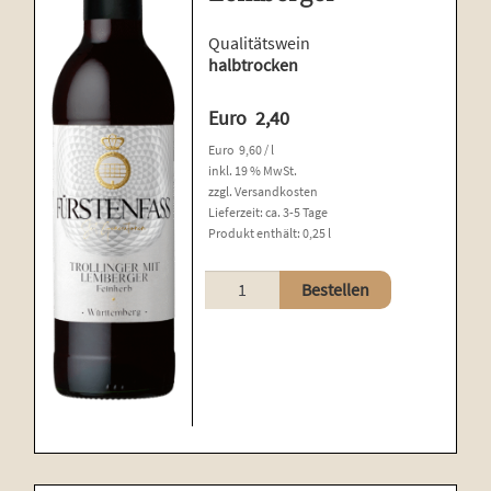
Qualitätswein
halbtrocken
Euro
2,40
Euro
9,60
/
l
inkl. 19 % MwSt.
zzgl.
Versandkosten
Lieferzeit:
ca. 3-5 Tage
Produkt enthält: 0,25
l
Trollinger
Bestellen
mit
Lemberger
Menge