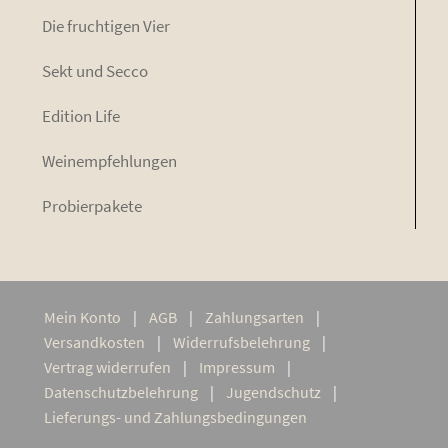
Die fruch­ti­gen Vier
Sekt und Secco
Edi­ti­on Life
Wein­emp­feh­lun­gen
Pro­bier­pa­ke­te
Mein Kon­to
AGB
Zah­lungs­ar­ten
Ver­sand­kos­ten
Wider­rufs­be­leh­rung
Ver­trag widerrufen
Impres­sum
Daten­schutz­be­leh­rung
Jugend­schutz
Lie­­fe­rungs- und Zahlungsbedingungen