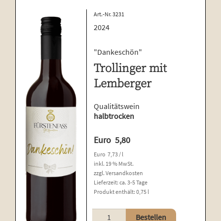
Art.-Nr. 3231
2024
"Dankeschön"
Trollinger mit
Lemberger
Qualitätswein
halbtrocken
Euro
5,80
Euro
7,73
/
l
inkl. 19 % MwSt.
zzgl.
Versandkosten
Lieferzeit:
ca. 3-5 Tage
Produkt enthält: 0,75
l
Trollinger
Bestellen