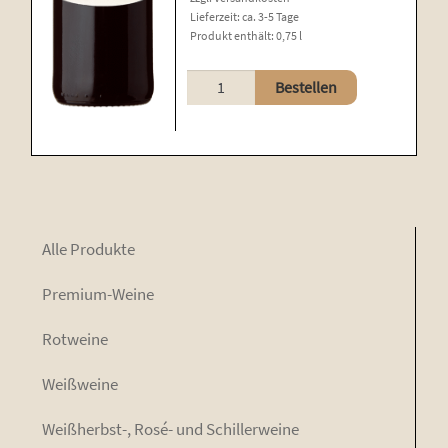
Lieferzeit:
ca. 3-5 Tage
Produkt enthält: 0,75
l
Trollinger
Bestellen
mit
Lemberger
Menge
Alle Pro­duk­te
Pre­mi­um-Wei­ne
Rot­wei­ne
Weiß­wei­ne
Weiß­herbst-, Rosé- und Schillerweine