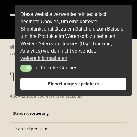
Zur
Zum
Diese Website verwendet rein technisch
Menü
Navigation
Inhalt
bedingte Cookies, um eine korrekte
springen
springen
Shopfunktionalität zu ermöglichen, zum Beispiel
Alle Pro­duk­te
um Ihre Produkte im Warenkorb zu behalten.
Weitere Arten von Cookies (Bsp. Tracking,
Unterm
Start
Produkte verschlagwortet mit „Trollinger-
Pre­mi­um-Wei­ne
Analytics) werden nicht verwendet.
Lemberger“
öffnen
Unterm
Rot­wei­ne
weitere Informationen
öffnen
Technische Cookies
Technische Cookies
Unterm
Weiß­wei­ne
Trollinger-Lemberger
öffnen
Unterm
Weiß­herbst-, Rosé- und Schillerweine
Einstellungen speichern
öffnen
Die fruch­ti­gen Vier
Alle 4 Ergebnisse werden angezeigt
Unterm
Sekt und Secco
öffnen
Edi­ti­on Life
Unterm
Wein­emp­feh­lun­gen
öffnen
Pro­bier­pa­ke­te