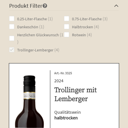
Produkt Filter
1
3
1
3
0.25-Liter-Flasche
0.75-Liter-Flasche
product
products
1
4
1
4
Dankeschön
Halbtrocken
product
products
4
1
4
Herzlichen Glückwunsch
Rotwein
1
products
product
4
4
Trollinger-Lemberger
products
Art.-Nr. 3325
2024
Trollinger mit
Lemberger
Qualitätswein
halbtrocken