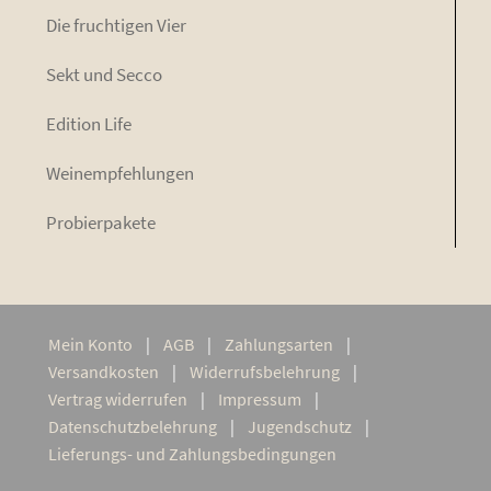
Die fruch­ti­gen Vier
Sekt und Secco
Edi­ti­on Life
Wein­emp­feh­lun­gen
Pro­bier­pa­ke­te
Mein Kon­to
AGB
Zah­lungs­ar­ten
Ver­sand­kos­ten
Wider­rufs­be­leh­rung
Ver­trag widerrufen
Impres­sum
Daten­schutz­be­leh­rung
Jugend­schutz
Lie­­fe­rungs- und Zahlungsbedingungen