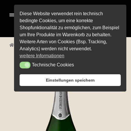
Zur
Zum
Diese Website verwendet rein technisch
Menü
Navigation
Inhalt
bedingte Cookies, um eine korrekte
springen
springen
Shopfunktionalität zu ermöglichen, zum Beispiel
Alle Pro­duk­te
um Ihre Produkte im Warenkorb zu behalten.
Weitere Arten von Cookies (Bsp. Tracking,
Unterm
Start
Alle Produkte
Sekt und Secco
Cuvée Sekt
Pre­mi­um-Wei­ne
Analytics) werden nicht verwendet.
öffnen
Unterm
Rot­wei­ne
weitere Informationen
öffnen
Technische Cookies
Technische Cookies
Unterm
Weiß­wei­ne
öffnen
Unterm
Weiß­herbst-, Rosé- und Schillerweine
Einstellungen speichern
öffnen
Die fruch­ti­gen Vier
Unterm
Sekt und Secco
öffnen
Edi­ti­on Life
Unterm
Wein­emp­feh­lun­gen
öffnen
Pro­bier­pa­ke­te