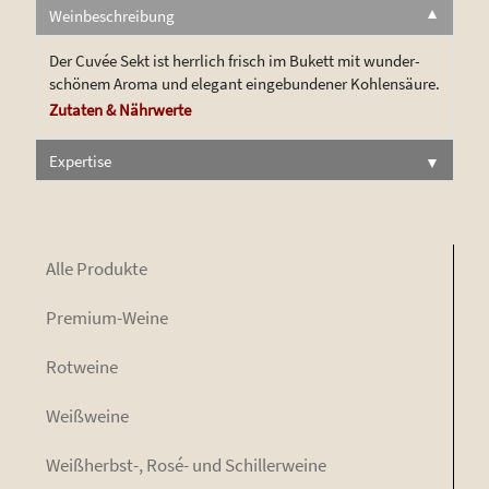
Weinbeschreibung
▼
Der Cuvée Sekt ist herr­lich frisch im Bukett mit wun­der­
schö­nem Aro­ma und ele­gant ein­ge­bun­de­ner Kohlensäure.
Zuta­ten & Nährwerte
Expertise
▼
Alle Pro­duk­te
Pre­mi­um-Wei­ne
Rot­wei­ne
Weiß­wei­ne
Weiß­herbst-, Rosé- und Schillerweine