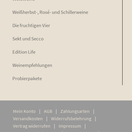
Weiß­herbst-, Rosé- und Schillerweine
Die fruch­ti­gen Vier
Sekt und Secco
Edi­ti­on Life
Wein­emp­feh­lun­gen
Pro­bier­pa­ke­te
Mein Kon­to
AGB
Zah­lungs­ar­ten
Ver­sand­kos­ten
Wider­rufs­be­leh­rung
Ver­trag widerrufen
Impres­sum