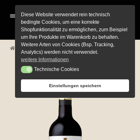
Zur
Zum
Diese Website verwendet rein technisch
Menü
Navigation
Inhalt
bedingte Cookies, um eine korrekte
springen
springen
Shopfunktionalität zu ermöglichen, zum Beispiel
Alle Pro­duk­te
um Ihre Produkte im Warenkorb zu behalten.
Weitere Arten von Cookies (Bsp. Tracking,
Unterm
Start
Alle Produkte
Prädikatsweine
Samt­rot
Pre­mi­um-Wei­ne
Analytics) werden nicht verwendet.
öffnen
Unterm
Rot­wei­ne
weitere Informationen
öffnen
Technische Cookies
Technische Cookies
Unterm
Weiß­wei­ne
öffnen
Unterm
Weiß­herbst-, Rosé- und Schillerweine
Einstellungen speichern
öffnen
Die fruch­ti­gen Vier
Unterm
Sekt und Secco
öffnen
Edi­ti­on Life
Unterm
Wein­emp­feh­lun­gen
öffnen
Pro­bier­pa­ke­te