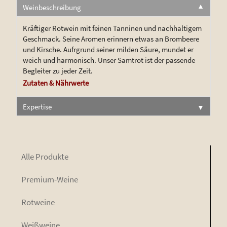
Weinbeschreibung
▼
Kräf­ti­ger Rot­wein mit fei­nen Tan­ni­nen und nach­hal­ti­gem
Geschmack. Sei­ne Aro­men erin­nern etwas an Brom­bee­re
und Kir­sche. Auf­rgrund sei­ner mil­den Säu­re, mun­det er
weich und har­mo­nisch. Unser Samt­rot ist der pas­sen­de
Beglei­ter zu jeder Zeit.
Zuta­ten & Nährwerte
Expertise
▼
Alle Pro­duk­te
Pre­mi­um-Wei­ne
Rot­wei­ne
Weiß­wei­ne