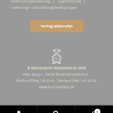
Daten­schutz­be­leh­rung
Jugend­schutz
Lie­­fe­rungs- und Zahlungsbedingungen
Vertrag widerrufen
© Weinkellerei Hohenlohe eG 2026
Alter Berg 1 · 74626 Bretzfeld-Adolzfurt ·
Telefon 07946 / 91 10-0 · Telefax 07946 / 91 10 50 ·
www.fuerstenfass.de
0