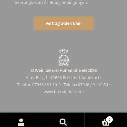
Lie­­fe­rungs- und Zahlungsbedingungen
Vertrag widerrufen
© Weinkellerei Hohenlohe eG 2026
Alter Berg 1 · 74626 Bretzfeld-Adolzfurt ·
Telefon 07946 / 91 10-0 · Telefax 07946 / 91 10 50 ·
www.fuerstenfass.de
0