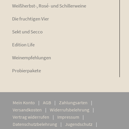
Weiß­herbst-, Rosé- und Schillerweine
Die fruch­ti­gen Vier
Sekt und Secco
Edi­ti­on Life
Wein­emp­feh­lun­gen
Pro­bier­pa­ke­te
Mein Kon­to
AGB
Zah­lungs­ar­ten
Ver­sand­kos­ten
Wider­rufs­be­leh­rung
Ver­trag widerrufen
Impres­sum
Daten­schutz­be­leh­rung
Jugend­schutz