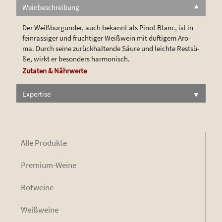
Weinbeschreibung
▼
Der Weiß­bur­gun­der, auch bekannt als Pinot Blanc, ist in
fein­ras­si­ger und fruch­ti­ger Weiß­wein mit duf­ti­gem Aro­
ma. Durch sei­ne zurück­hal­ten­de Säu­re und leich­te Rest­sü­
ße, wirkt er beson­ders harmonisch.
Zuta­ten & Nährwerte
Expertise
▼
Alle Pro­duk­te
Pre­mi­um-Wei­ne
Rot­wei­ne
Weiß­wei­ne