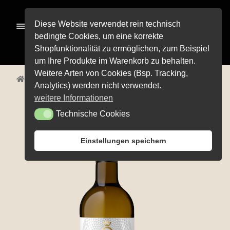
Zur
Zum
Diese Website verwendet rein technisch
Menü
Navigation
Inhalt
bedingte Cookies, um eine korrekte
springen
springen
Shopfunktionalität zu ermöglichen, zum Beispiel
Alle Pro­duk­te
um Ihre Produkte im Warenkorb zu behalten.
Weitere Arten von Cookies (Bsp. Tracking,
Unterm
Start
Alle Produkte
Weißweine
Weiß­bur­gun­der
Pre­mi­um-Wei­ne
Analytics) werden nicht verwendet.
öffnen
Unterm
Rot­wei­ne
weitere Informationen
öffnen
Technische Cookies
Technische Cookies
Unterm
Weiß­wei­ne
öffnen
Unterm
Weiß­herbst-, Rosé- und Schillerweine
Einstellungen speichern
öffnen
Die fruch­ti­gen Vier
Unterm
Sekt und Secco
öffnen
Edi­ti­on Life
Unterm
Wein­emp­feh­lun­gen
öffnen
Pro­bier­pa­ke­te