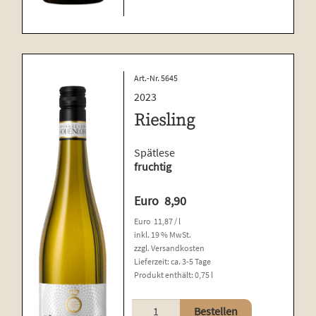
Art.-Nr. 5645
2023
Riesling
Spätlese
fruchtig
Euro
8,90
Euro
11,87
/
l
inkl. 19 % MwSt.
zzgl.
Versandkosten
Lieferzeit:
ca. 3-5 Tage
Produkt enthält: 0,75
l
Riesling
Bestellen