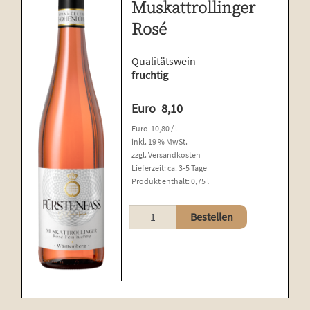
Muskattrollinger
Rosé
Qualitätswein
fruchtig
Euro
8,10
Euro
10,80
/
l
inkl. 19 % MwSt.
zzgl.
Versandkosten
Lieferzeit:
ca. 3-5 Tage
Produkt enthält: 0,75
l
Muskattrollinger
Bestellen
Rosé
Menge