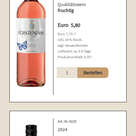
Qualitätswein
fruchtig
Euro
5,80
Euro
7,73
/
l
inkl. 19 % MwSt.
zzgl.
Versandkosten
Lieferzeit:
ca. 3-5 Tage
Produkt enthält: 0,75
l
APATURA.
Bestellen
Schillerwein
Menge
Art.-Nr. 9225
2024