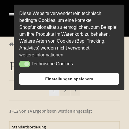
Zur
Zum
Diese Website verwendet rein technisch
Menü
Navigation
Inhalt
bedingte Cookies, um eine korrekte
springen
springen
Shopfunktionalität zu ermöglichen, zum Beispiel
Alle Pro­duk­te
um Ihre Produkte im Warenkorb zu behalten.
Weitere Arten von Cookies (Bsp. Tracking,
Unterm
Start
Produkte verschlagwortet mit „Fruchtig“
Pre­mi­um-Wei­ne
Analytics) werden nicht verwendet.
öffnen
Unterm
Rot­wei­ne
weitere Informationen
öffnen
Fruchtig
Technische Cookies
Technische Cookies
Unterm
Weiß­wei­ne
öffnen
Unterm
Weiß­herbst-, Rosé- und Schillerweine
Einstellungen speichern
öffnen
Die fruch­ti­gen Vier
1
2
Unterm
Sekt und Secco
öffnen
Edi­ti­on Life
1–12 von 14 Ergebnissen werden angezeigt
Unterm
Wein­emp­feh­lun­gen
öffnen
Pro­bier­pa­ke­te