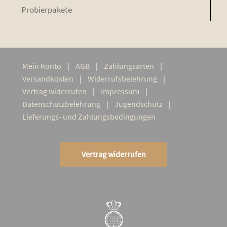
Pro­bier­pa­ke­te
Mein Kon­to
AGB
Zah­lungs­ar­ten
Ver­sand­kos­ten
Wider­rufs­be­leh­rung
Ver­trag widerrufen
Impres­sum
Daten­schutz­be­leh­rung
Jugend­schutz
Lie­­fe­rungs- und Zahlungsbedingungen
Vertrag widerrufen