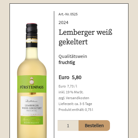
Art.-Nr. 0525
2024
Lemberger weiß
gekeltert
Qualitätswein
fruchtig
Euro
5,80
Euro
7,73
/
l
inkl. 19 % MwSt.
zzgl.
Versandkosten
Lieferzeit:
ca. 3-5 Tage
Produkt enthält: 0,75
l
Lemberger
Bestellen
weiß