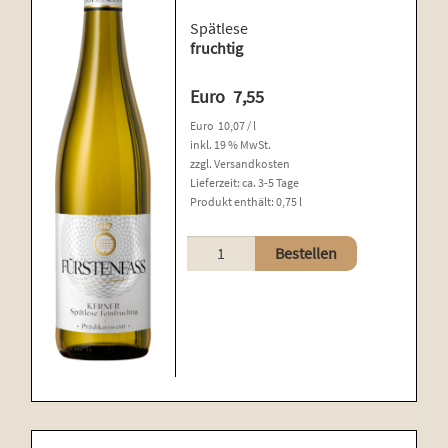
Spätlese
fruchtig
Euro
7,55
Euro
10,07
/
l
inkl. 19 % MwSt.
zzgl.
Versandkosten
Lieferzeit:
ca. 3-5 Tage
Produkt enthält: 0,75
l
Kerner
Bestellen
Menge