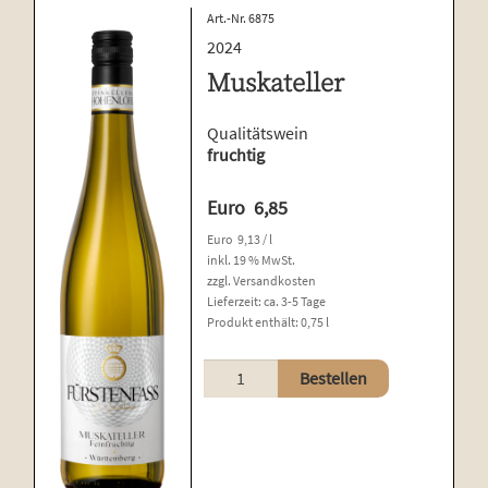
Art.-Nr. 6875
2024
Muskateller
Qualitätswein
fruchtig
Euro
6,85
Euro
9,13
/
l
inkl. 19 % MwSt.
zzgl.
Versandkosten
Lieferzeit:
ca. 3-5 Tage
Produkt enthält: 0,75
l
Muskateller
Bestellen
Menge