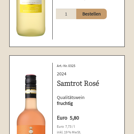
Riesling
Bestellen
mit
Muskateller
Menge
Art.-Nr. 0325
2024
Samtrot Rosé
Qualitätswein
fruchtig
Euro
5,80
Euro
7,73
/
l
inkl. 19 % MwSt.