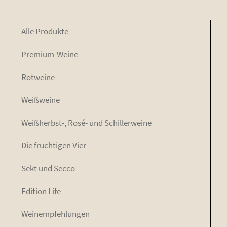
Alle Pro­duk­te
Pre­mi­um-Wei­ne
Rot­wei­ne
Weiß­wei­ne
Weiß­herbst-, Rosé- und Schillerweine
Die fruch­ti­gen Vier
Sekt und Secco
Edi­ti­on Life
Wein­emp­feh­lun­gen