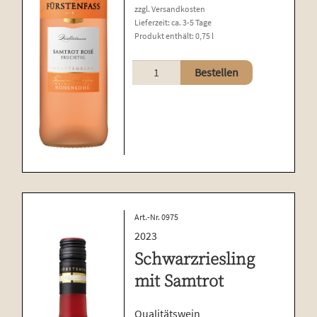
zzgl.
Versandkosten
Lieferzeit:
ca. 3-5 Tage
Produkt enthält: 0,75
l
Samtrot
Bestellen
Rosé
Menge
Art.-Nr. 0975
2023
Schwarzriesling
mit Samtrot
Qualitätswein