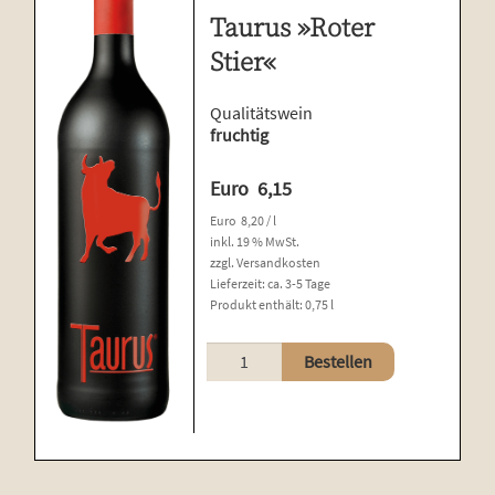
Taurus »Roter
Stier«
Qualitätswein
fruchtig
Euro
6,15
Euro
8,20
/
l
inkl. 19 % MwSt.
zzgl.
Versandkosten
Lieferzeit:
ca. 3-5 Tage
Produkt enthält: 0,75
l
Taurus
Bestellen
»Roter
Stier«
Menge