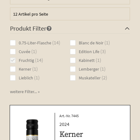
Produkt Filter
14
1
14
1
0.75-Liter-Flasche
Blanc de Noir
products
product
1
3
1
3
Cuvée
Edition Life
product
products
14
1
14
1
Fruchtig
Kabinett
products
product
1
1
1
1
Kerner
Lemberger
product
product
1
2
1
2
Lieblich
Muskateller
product
products
weitere Filter... »
Art.-Nr. 7445
2024
Kerner