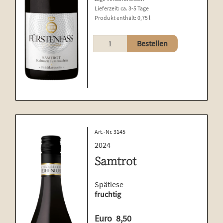
Lieferzeit:
ca. 3-5 Tage
Produkt enthält: 0,75
l
Samtrot
Bestellen
Menge
Art.-Nr. 3145
2024
Samtrot
Spätlese
fruchtig
Euro
8,50