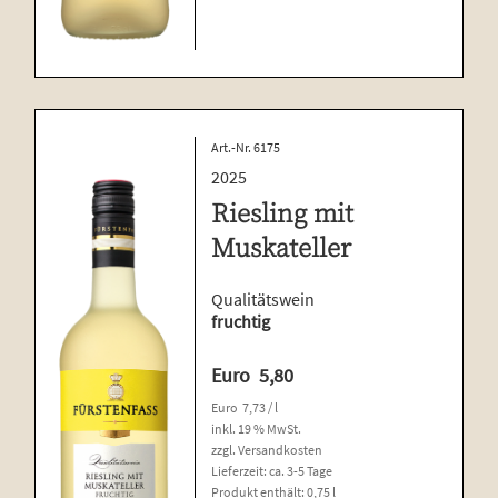
gekeltert
Menge
Art.-Nr. 6175
2025
Riesling mit
Muskateller
Qualitätswein
fruchtig
Euro
5,80
Euro
7,73
/
l
inkl. 19 % MwSt.
zzgl.
Versandkosten
Lieferzeit:
ca. 3-5 Tage
Produkt enthält: 0,75
l