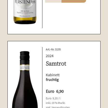
Menge
Art.-Nr. 3135
2024
Samtrot
Kabinett
fruchtig
Euro
6,90
Euro
9,20
/
l
inkl. 19 % MwSt.
zzgl.
Versandkosten