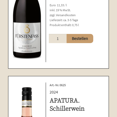
Euro
11,33
/
l
inkl. 19 % MwSt.
zzgl.
Versandkosten
Lieferzeit:
ca. 3-5 Tage
Produkt enthält: 0,75
l
Samtrot
Bestellen
Menge
Art.-Nr. 0625
2024
APATURA.
Schillerwein