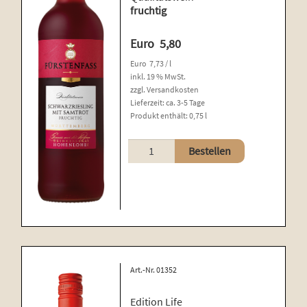
fruchtig
Euro
5,80
Euro
7,73
/
l
inkl. 19 % MwSt.
zzgl.
Versandkosten
Lieferzeit:
ca. 3-5 Tage
Produkt enthält: 0,75
l
Schwarzriesling
Bestellen
mit
Samtrot
Menge
Art.-Nr. 01352
Edition Life